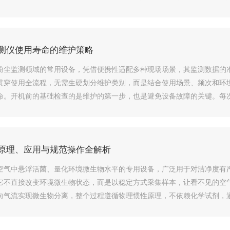
，完成机身系统、传感器、电量的全面检测，确认无...
测仪使用寿命的维护策略
粉尘监测领域的常用设备，凭借便携性适配多种现场场景，其监测数据的
贯穿使用全流程，无需生硬划分维护类别，而是结合使用场景、频次和环
命。开机前的基础检查的是维护的第一步，也是避免设备故障的关键。每
免因外壳破损导致粉尘进入内部，损坏核心部件。检...
原理、应用与规范操作全解析
空气中悬浮活菌、量化环境微生物水平的专用设备，广泛用于对洁净度有
它不直接改变环境微生物状态，而是以稳定方式采集样本，让看不见的空
向气流实现微生物分离，整个过程遵循物理惯性原理，不依赖化学试剂，避
入采样通道，形成可控气流，替代自然状态下无...