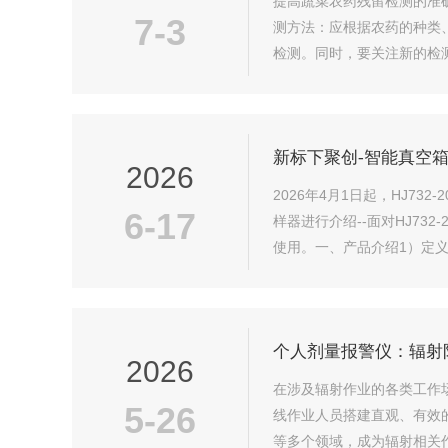
提高蔬菜农药残留检测的准
7-3
测方法：应根据农药的种类
检测。同时，要关注新的检
要影响。应确保采集的样品具
新标下聚创-智能真空
2026
2026年4月1日起，HJ7
6-17
样器进行介绍--面对HJ73
使用。一、产品介绍1）定
理在真空箱抽负压时气袋被动.
个人剂量报警仪：辐射
2026
在涉及辐射作业的各类工作
5-26
线作业人员搭建直观、有效
等多个领域，成为辐射相关