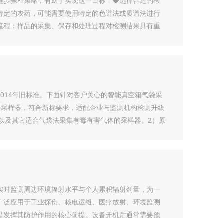
键步骤和策略，有助于实现这一目标：◆选择合适的检
特定的农药，可能需要使用特定的色谱法或质谱法进行
流程：样品的采集、保存和处理过程对检测结果具有重
替2014年旧标准。下面针对客户关心的智能真空箱气袋采
空箱气袋采样器，符合新标要求，适配企业与监测机构检测升级
，以及其它适合气袋法采集有毒有害气体的采样器。2）原
实时监测周边环境辐射水平与个人累积辐射剂量，为一
广泛应用于工业探伤、核电运维、医疗放射、环境监测
是发挥其防护作用的核心前提。设备开机后通常需要预