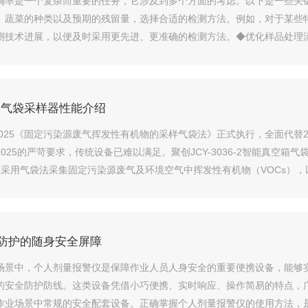
确率是一个复杂而重要的任务，它涉及到多个方面的考虑。以下是一些关
、蔬菜的种类以及预期的残留量，选择合适的检测方法。例如，对于某些
测技术进展，以便及时采用更先进、更准确的检测方法。◆优化样品处理
有代表性，避免在保存和处理过程中引入新的污染或...
箱气袋采样器性能介绍
32-2025《固定污染源废气挥发性有机物的采样气袋法》正式执行，全面代
2-2025的严苛要求，传统设备已难以满足。聚创JCY-3036-2智能真
义采用气袋法采集固定污染源废气及环境空气中挥发性有机物（VOCs）
..
防护的随身安全屏障
场景中，个人剂量报警仪是保障作业人员人身安全的重要便携设备，能够
的安全防护防线。这类设备凭借小巧便携、实时响应、操作简易的特点，
作业场景中常规的安全配套设备。正确掌握个人剂量报警仪的使用方法，