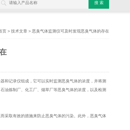
>
> 恶臭气体监测仪可及时发现恶臭气体的存在
首页
技术文章
在
器和记录仪组成，它可以实时监测恶臭气体的浓度，并将测
、石油炼制厂、化工厂、烟草厂等恶臭气体的浓度，以及检测
而采取有效的措施来防止恶臭气体的污染。此外，恶臭气体