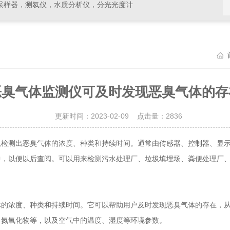
采样器，测氡仪，水质分析仪，分光光度计
恶臭气体监测仪可及时发现恶臭气体的存
更新时间：2023-02-09 点击量：
2836
测出恶臭气体的浓度、种类和持续时间。通常由传感器、控制器、显示
中，以便以后查阅。可以用来检测污水处理厂、垃圾填埋场、粪便处理厂
浓度、种类和持续时间。它可以帮助用户及时发现恶臭气体的存在，从
、氮氧化物等，以及空气中的温度、湿度等环境参数。