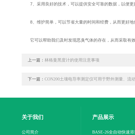
7、采用良好的技术，可以提供安全可靠的数据，以便更
8、维护简单，可以节省大量的时间和经费，从而更好地
它可以帮助我们及时发现恶臭气体的存在，从而采取有效的
上一篇：
林格曼黑度计的使用注意事项
下一篇：
CON200土壤电导率测定仪可用于野外测量、流
关于我们
产品展示
公司简介
BASE-26全自动快速