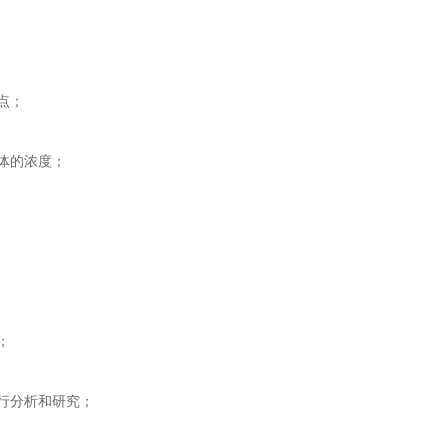
点；
体的浓度；
；
行分析和研究；