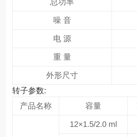
总功率
噪 音
电 源
重 量
外形尺寸
转子参数:
产品名称
容量
12×1.5/2.0 ml