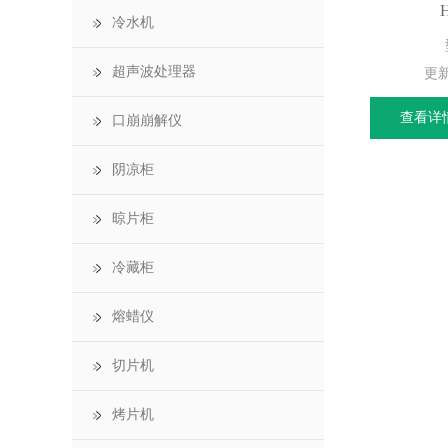
冷水机
超声波处理器
更
查看详
口崩崩解仪
阴凉柜
晾片柜
冷藏柜
熔蜡仪
切片机
烤片机