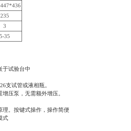
*447*436
235
3
5-35
嵌于试验台中
26支试管或液相瓶。
置增压泵，无需额外增压。
原理。按键式操作，操作简便
模式