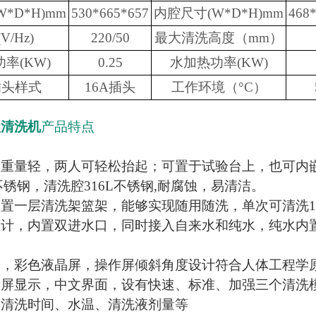
*D*H)mm
530*665*657
内腔尺寸(W*D*H)mm
468
V/Hz)
220/50
最大清洗高度（mm）
率(KW)
0.25
水加热功率(KW)
插头样式
16A插头
工作环境（°C）
型清洗机
产品特点
，重量轻，两人可轻松抬起；可置于试验台上，也可内
L不锈钢，清洗腔316L不锈钢,耐腐蚀，易清洁。
置一层清洗架篮架，能够实现随用随洗，单次可清洗1
设计，内置双进水口，同时接入自来水和纯水，纯水内
制，彩色液晶屏，操作屏倾斜角度设计符合人体工程学
晶屏显示，中文界面，设有快速、标准、加强三个清洗
定清洗时间、水温、清洗液剂量等