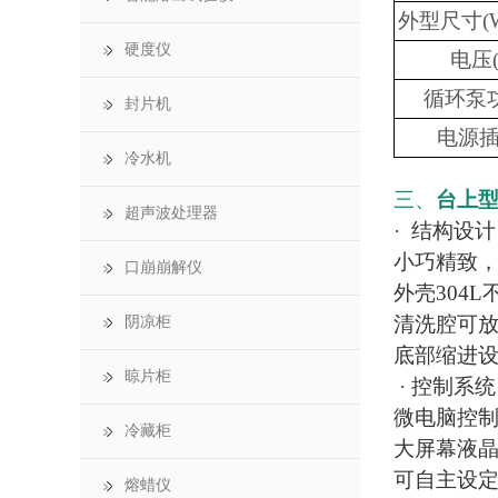
外型尺寸(W
硬度仪
电压(
循环泵功
封片机
电源
冷水机
三、
台上
超声波处理器
· 结构设计
小巧精致
口崩崩解仪
外壳304
清洗腔可放
阴凉柜
底部缩进
晾片柜
· 控制系统
微电脑控
冷藏柜
大屏幕液
可自主设
熔蜡仪