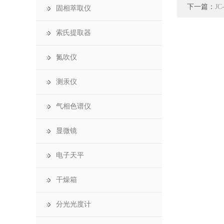
下一篇：
J
固相萃取仪
索氏提取器
氮吹仪
测汞仪
气相色谱仪
显微镜
电子天平
干燥箱
分光光度计