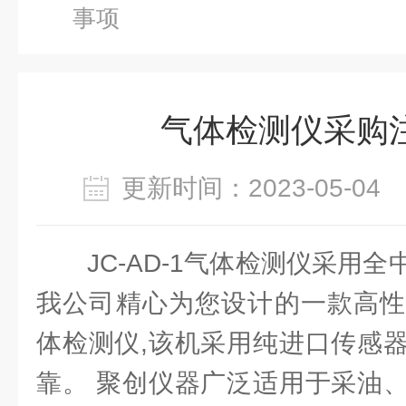
事项
气体检测仪采购
更新时间：2023-05-0
JC-AD-1气体检测仪采用
我公司精心为您设计的一款高性
体检测仪,该机采用纯进口传感
靠。 聚创仪器广泛适用于采油