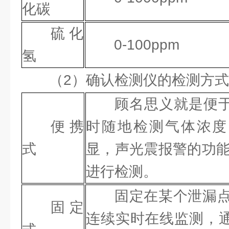
化碳
硫化
0-100ppm
氢
（2）确认检测仪的检测方式
顾名思义就是便
便携
时随地检测气体浓度
式
显，声光震报警的功能
进行检测。
固定在某个泄漏点
固定
连续实时在线监测，