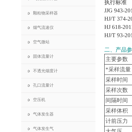
执行标准
JJG 94
颗粒物采样器
HJ/T 3
HJ 618-
烟气流速仪
HJ/T 9
空气微站
二、产品
固体流量计
主要参数
*采样流量
不透光烟度计
采样时间
孔口流量计
采样次数
间隔时间
空压机
采样体积
气体发生器
计前压力
气体发生气
大气压