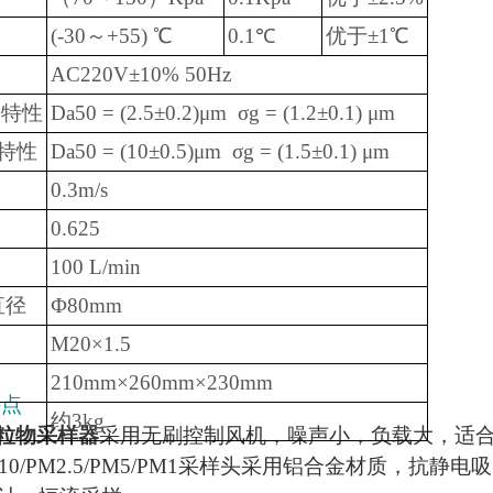
(-30～+55) ℃
0.1℃
优于±1℃
AC220V±10% 50Hz
割特性
Da50 = (2.5±0.2)μm σg = (1.2±0.1) μm
割特性
Da50 = (10±0.5)μm σg = (1.5±0.1) μm
0.3m/s
0.625
100 L/min
直径
Ф80mm
M20×1.5
210mm×260mm×230mm
特点
约3kg
颗粒物采样器
采用无刷控制风机，噪声小，负载大，适
/PM10/PM2.5/PM5/PM1采样头采用铝合金材质，抗静电