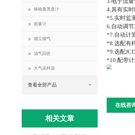
3.电子流
4.具有实
林格曼黑度计
*5.实时
雨量计
6.自动调
*7.自动
烟尘烟气
*8.选配
*9.选配
油气回收
*10.配
大气采样器
查看全部产品
在线咨
相关文章