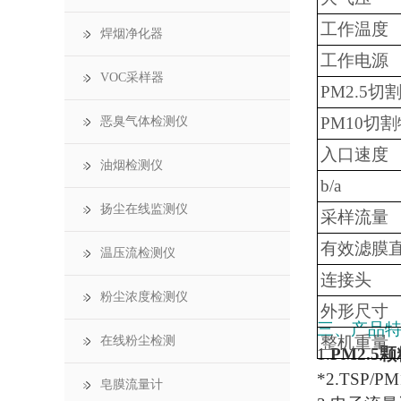
工作温度
焊烟净化器
工作电源
VOC采样器
PM2.5切
PM10切
恶臭气体检测仪
入口速度
油烟检测仪
b/a
扬尘在线监测仪
采样流量
有效滤膜
温压流检测仪
连接头
粉尘浓度检测仪
外形尺寸
三、产品
整机重量
在线粉尘检测
1.
PM2.5
*2.TSP
皂膜流量计