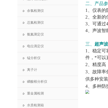
二、产品
1、仪表的
余氯检测仪
2、全新的
总氮检测仪
3、可通过4
4、声波智
氨氮测定仪
三、
超声
电位滴定仪
1、稳定
件，*可以
锰分析仪
2、精度高
离子计
3、故障
供多种安装
磷酸根分析仪
4、多种防
重金属检测
水质检测箱