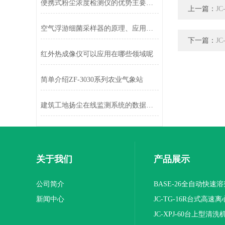
便携式粉尘浓度检测仪的优势主要体现在哪些方面
上一篇：
J
空气浮游细菌采样器的原理、应用与规范操作全解析
下一篇：
J
红外热成像仪可以应用在哪些领域呢
简单介绍ZF-3030系列农业气象站
建筑工地扬尘在线监测系统的数据展示方式
关于我们
产品展示
公司简介
BASE-26全自动快速
新闻中心
JC-TG-16R台式高速
JC-XPJ-60台上型清洗