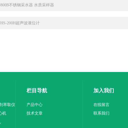
C-800B不锈钢采水器 水质采样器
C-HS-200H超声波液位计
栏目导航
加入我们
溶剂萃取仪
产品中心
在线留言
离心机
技术文章
联系我们
机