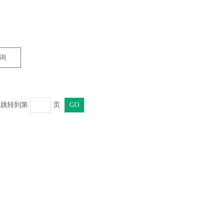
询
页 跳转到第
页