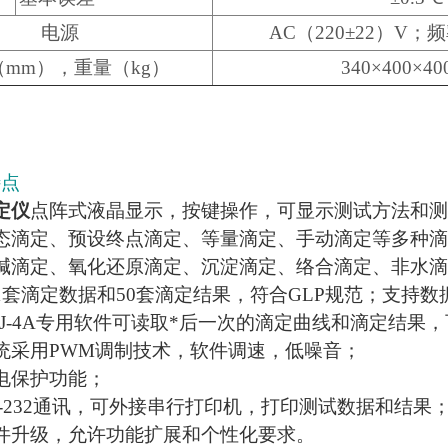
电源
AC（220±22）V；频
mm），重量（kg）
340×400×4
特点
定仪
点阵式液晶显示，按键操作，可显示测试方法和测
态滴定、预设终点滴定、等量滴定、手动滴定等多种
碱滴定、氧化还原滴定、沉淀滴定、络合滴定、非水滴
1套滴定数据和50套滴定结果，符合GLP规范；支持
DJ-4A专用软件可读取*后一次的滴定曲线和滴定结果
统采用PWM调制技术，软件调速，低噪音；
电保护功能；
S-232通讯，可外接串行打印机，打印测试数据和结果
件升级，允许功能扩展和个性化要求。