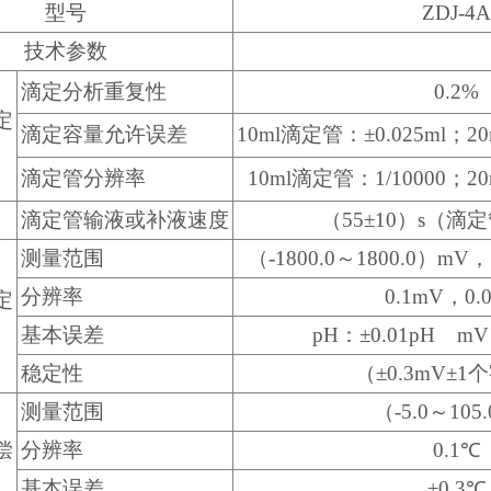
型号
ZDJ-4A
技术参数
滴定分析重复性
0.2%
定
滴定容量允许误差
10ml滴定管：±0.025ml；20
滴定管分辨率
10ml滴定管：1/10000；20
滴定管输液或补液速度
（55±10）s（滴
测量范围
（-1800.0～1800.0）mV，
分辨率
0.1mV，0.
定
基本误差
pH：±0.01pH mV
稳定性
（±0.3mV±1个
测量范围
（-5.0～105
偿
分辨率
0.1℃
基本误差
±0.3℃