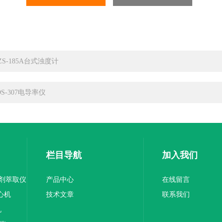
ZS-185A台式浊度计
DS-307电导率仪
栏目导航
加入我们
溶剂萃取仪
产品中心
在线留言
离心机
技术文章
联系我们
机