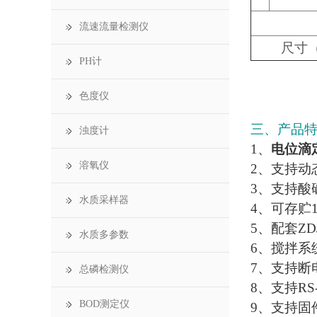
流速流量检测仪
尺寸（
PH计
色度仪
三、产品
浊度计
1、
电位滴
溶氧仪
2、支持动
3、支持酸
水质采样器
4、可存贮
5、配套Z
水质多参数
6、搅拌系
7、支持断
总磷检测仪
8、支持R
BOD测定仪
9、支持固