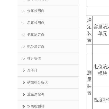
余氯检测仪
滴
总氮检测仪
定
容量滴
装
单元
氨氮测定仪
置
电位滴定仪
锰分析仪
电位滴
离子计
测
模块
量
磷酸根分析仪
装
置
重金属检测
温度补
水质检测箱