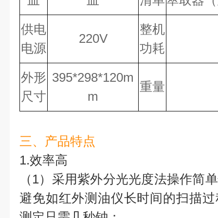
皿
皿
清单
萃取器（
供电
整机
220V
电源
功耗
外形
395*298*120m
重量
尺寸
m
三、产品特点
1.效率高
（1）采用紫外分光光度法操作简
避免如红外测油仪长时间的扫描过
测定只需几秒钟；