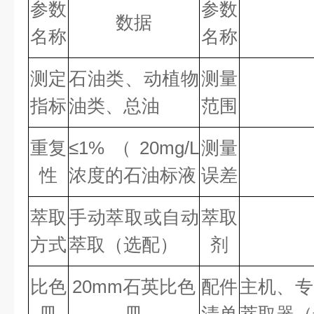
参数
参数
数据
名称
名称
测定
石油类、动植物
测量
指标
油类、总油
范围
重复
≤1%（20mg/L
测量
性
浓度的石油标液
误差
萃取
手动萃取或自动
萃取
方式
萃取（选配）
剂
比色
20mm石英比色
配件
主机、专