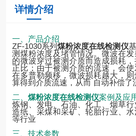
详情介绍
一、产品介绍
ZF-1030系列
煤粉浓度在线检测仪
测煤粉浓度及堵管情况。微波在发
的微波穿过被测介质而造成损耗，
正比；由于被测介质的流速，会使
在多普勒频移，微波损耗越大，则
算得到介质流速，从而
自动补偿了
二、
煤粉浓度在线检测仪
案例及应
炼钢、发电、石油、化工、烟草行
造纸、采煤和采矿、轮胎行业、水
等行业
三、
技术参数