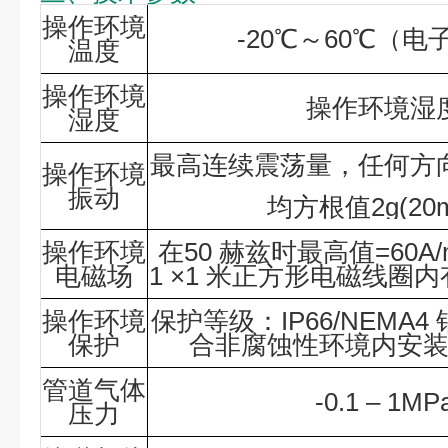
操作环境
-20℃～60℃（电
温度
操作环境
操作环境湿
湿度
最高连续震荡量，任何方
操作环境
振动
均方根值2g(20m
操作环境
在50 赫兹时最高值=60A
电磁场
1 ×1 米正方形电磁线圈内有
操作环境
保护等级：IP66/NEMA
保护
合非腐蚀性环境内安
管道气体
-0.1 – 1MP
压力