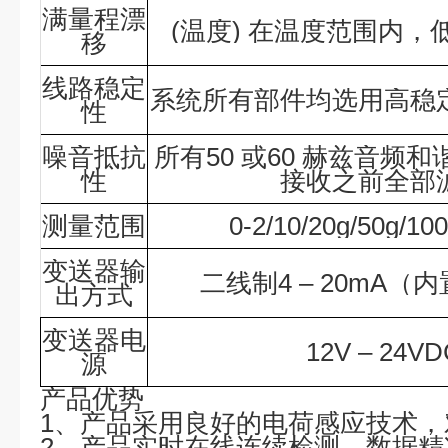
满量程漂
(温度) 在温度范围内，
移
线路稳定
系统所有部件均选用高稳
性
噪音抵抗
所有50 或60 赫兹音频
性
接收之前全部
测量范围
0-2/10/20g/50g/10
变送器输
二线制4 – 20mA（
出方式
变送器电
12V – 24VD
源
产品优势
1、产品采用良好的电荷感应技术
2、产品实时在线连续检测，数据精