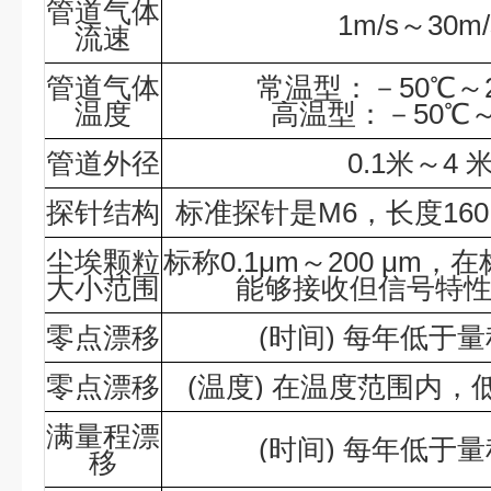
管道气体
1m/s～30m/
流速
管道气体
常温型：－50℃～
温度
高温型：－50℃～
管道外径
0.1米～4 
探针结构
标准探针是M6，长度160
尘埃颗粒
标称0.1μm～200 μm
大小范围
能够接收但信号特
零点漂移
(时间) 每年低于量
零点漂移
(温度) 在温度范围内，
满量程漂
(时间) 每年低于量
移