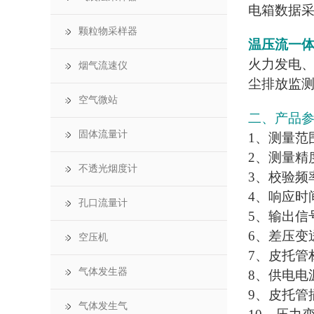
电箱数据采
颗粒物采样器
温压流一
火力发电
烟气流速仪
尘排放监
空气微站
二、产品
固体流量计
1、测量范围：
2、测量精度 
不透光烟度计
3、校验频率
4、响应时间
孔口流量计
5、输出信号
6、差压变送
空压机
7、皮托管材
气体发生器
8、供电电源
9、皮托管插
气体发生气