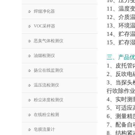
10、压力变
11、温度变
焊烟净化器
12、介质温
13、环境温
VOC采样器
14、贮存温
恶臭气体检测仪
15、贮存湿
油烟检测仪
三、产品
1、皮托管
扬尘在线监测仪
2、反吹电
3、当探头
温压流检测仪
行吹除作
4、实时测
粉尘浓度检测仪
5、可适应
在线粉尘检测
6、测量精
7、配备自
皂膜流量计
8、结构紧