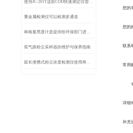
使用JC-201T这款COD快速测定仪需要了解哪些技术参数呢
您的
重金属检测仪可以检测多通道
您的
林格曼黑度计是提供给环保部门进行能源监测的专用仪器
联系
双气路粉尘采样器的维护与保养指南
延长便携式粉尘浓度检测仪使用寿命的维护策略
常用
详细
补充