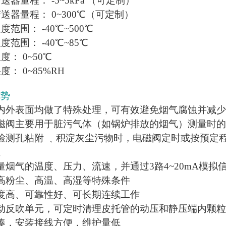
送器量程： -5~5kPa （可定制）
送器量程： 0~300℃（可定制）
度范围： -40℃~500℃
度范围： -40℃~85℃
度： 0~50℃
度： 0~85%RH
优势
内外表面均做了特殊处理，可有效避免烟气腐蚀并减
磁阀主要用于脏污气体（如锅炉排放的烟气）测量时
检测孔粘附 ﹑积淀灰尘污物时，电磁阀定时或按预定
业
量烟气的温度、压力、流速，并通过3路4~20mA模拟
高粉尘、高温、高湿等特殊条件
度高、可靠性好、可长期连续工作
动反吹单元，可定时清理皮托管的动压和静压端内颗
凑，安装接线方便，维护量低