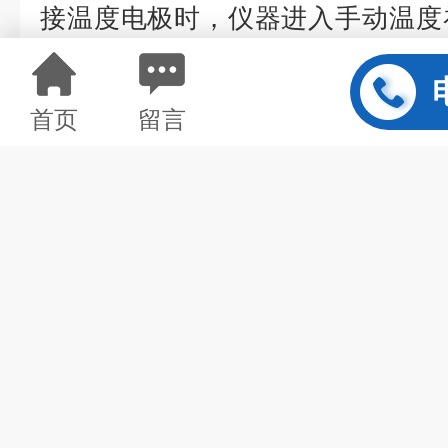
接温度电极时，仪器进入手动温度
度设置值）。温度电极属于选配，
货时提出。
首页
留言
3、仪器除具有pF值显示外，还具有
功能。
4、仪器外形美观轻巧。
上一篇：
ND2106硅酸根分析