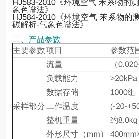
HJ583-2010《环境空气 苯系物的
象色谱法》
HJ584-2010《环境空气 苯系物
碳解析-气象色谱法》
二、产品参数
主要参数
项目
参数范
流量
（0.020
负载能力
>20kPa
数据存储
1000组
采样部分
工作温度
(-20-+5
整机重量
约8.0kg
外形尺寸（mm）
400mm