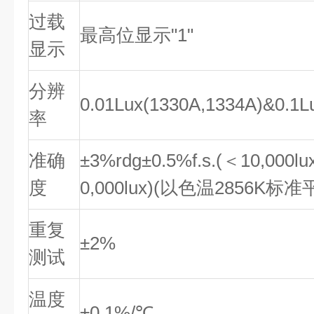
过载
最高位显示"1"
显示
分辨
0.01Lux(1330A,1334A)&0.1L
率
准确
±3%rdg±0.5%f.s.(＜10,000l
度
0,000lux)(以色温2856K标
重复
±2%
测试
温度
±0.1%/℃