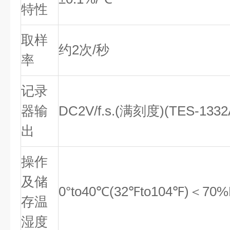
特性
取样
约2次/秒
率
记录
器输
DC2V/f.s.(满刻度)(TES-1332
出
操作
及储
0°to40℃(32℉to104℉)＜70%
存温
湿度