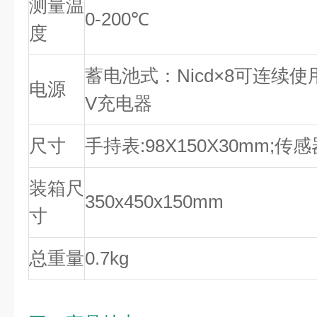
测量温
0-200℃
度
蓄电池式：Nicd×8可连续使用
电源
V充电器
尺寸
手持表:98X150X30mm;传感器
装箱尺
350x450x150mm
寸
总重量
0.7kg