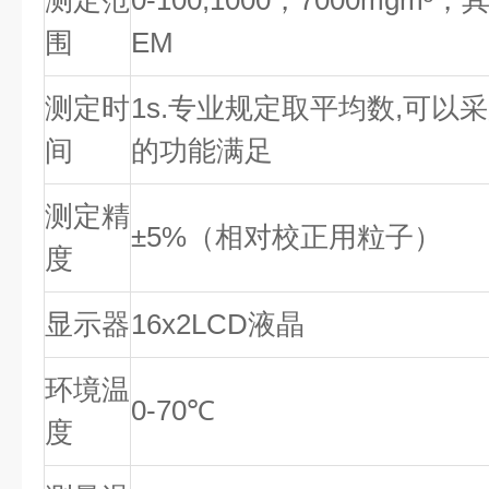
测定范
0-100,1000，7000mg
围
EM
测定时
1s.专业规定取平均数,可以
间
的功能满足
测定精
±5%（相对校正用粒子）
度
显示器
16x2LCD液晶
环境温
0-70℃
度