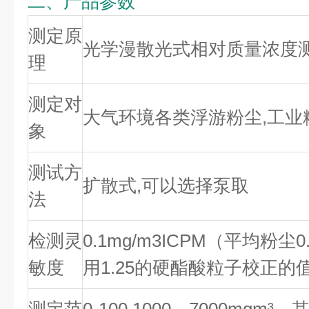
二、产品参数
测定原
光学漫散光式相对质量浓度
理
测定对
大气环境各类浮游粉尘,工业
象
测试方
扩散式,可以选择泵取
法
检测灵
0.1mg/m3ICPM（平均粉尘
敏度
用1.25的硬酯酸粒子校正的