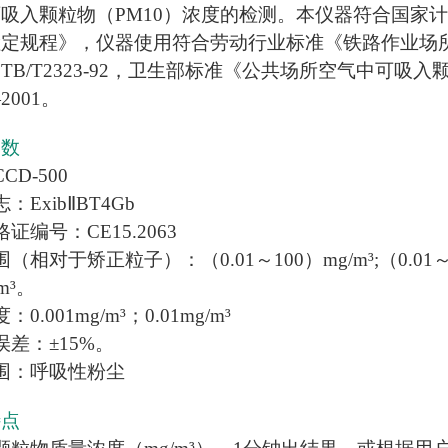
吸入颗粒物（PM10）浓度的检测。本仪器符合国家计量检
检定规程》，仪器使用符合劳动行业标准《铁路作业场
TB/T2323-92，卫生部标准《公共场所空气中可吸
—2001。
参数
CD-500
：ExibⅡBT4Gb
证编号：CE15.2063
相对于矫正粒子）：（0.01～100）mg/m³;（0.01～500）
m³。
0.001mg/m³；0.01mg/m³
误差：±15%。
围：呼吸性粉尘
特点