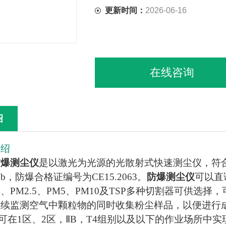
更新时间：
2026-06-16
在线咨询
绍
介绍
防爆测尘仪
是以激光为光源的光散射式快速测尘仪，符
4Gb，防爆合格证编号为CE15.2063。
防爆测尘仪
可以直
1、PM2.5、PM5、PM10及TSP多种切割器可供
连续监测空气中颗粒物的同时收集粉尘样品，以便进行
可在1区、2区，ⅡB，T4组别以及以下的作业场所中