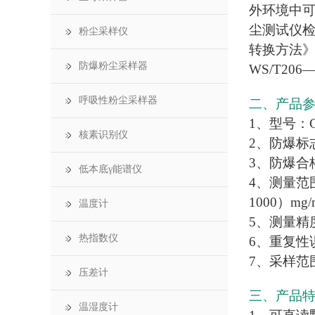
外环境中可
尘测试仪
粉尘采样仪
转换方法》
防爆粉尘采样器
WS/T206
呼吸性粉尘采样器
二、产品
1、型号：C
核素识别仪
2、防爆标志
3、防爆合格
低本底γ能谱仪
4、测量范围（
1000）mg/
温度计
5、测量精度：
热指数仪
6、重复性
7、采样范
压差计
三、产品
温湿度计