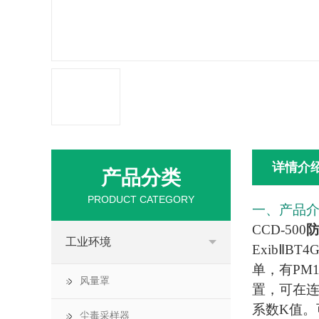
详情介
产品分类
PRODUCT CATEGORY
一、产品
CCD-500
工业环境
ExibⅡBT
单，有PM
风量罩
置，可在
系数K值。
尘毒采样器