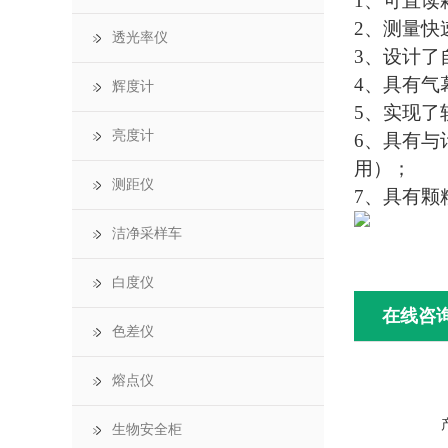
1、可直读
2、测量快
透光率仪
3、设计了
4、具有气
辉度计
5、实现了
亮度计
6、具有与
用）；
测距仪
7、具有颗
洁净采样车
白度仪
在线咨
色差仪
熔点仪
生物安全柜