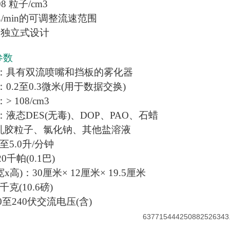
 粒子/cm3
.2 L/min的可调整流速范围
、独立式设计
参数
式：具有双流喷嘴和挡板的雾化器
：0.2至0.3微米(用于数据交换)
> 108/cm3
：液态DES(无毒)、DOP、PAO、石蜡
SL乳胶粒子、氯化钠、其他盐溶液
2至5.0升/分钟
0千帕(0.1巴)
宽x高)：
30厘米× 12厘米× 19.5厘米
千克(10.6磅)
10至240伏交流电压(含)