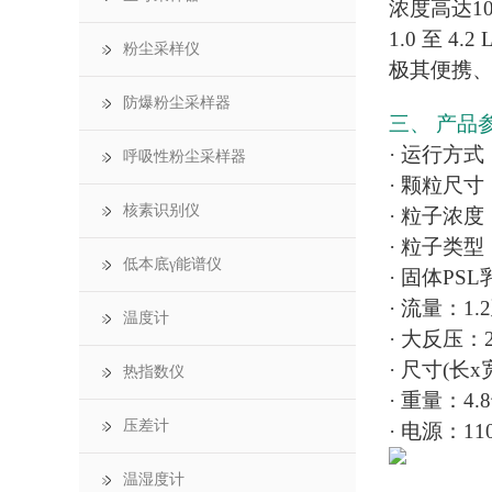
浓度高达108
1.0 至 4
粉尘采样仪
极其便携
防爆粉尘采样器
三、 产品
· 运行方
呼吸性粉尘采样器
· 颗粒尺寸
核素识别仪
· 粒子浓度：
· 粒子类型
低本底γ能谱仪
· 固体P
· 流量：1.
温度计
· 大反压：2
· 尺寸(长x
热指数仪
· 重量：4.8
压差计
· 电源：1
温湿度计