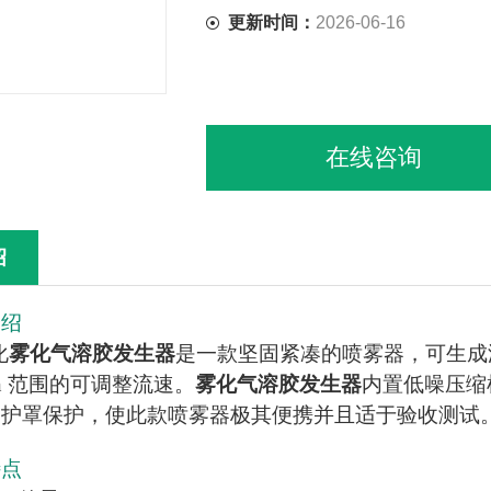
更新时间：
2026-06-16
在线咨询
绍
介绍
化
雾化气溶胶发生器
是一款坚固紧凑的喷雾器，可生成浓度
/min 范围的可调整流速。
雾化气溶胶发生器
内置低噪压缩
由护罩保护，使此款喷雾器极其便携并且适于验收测试
特点