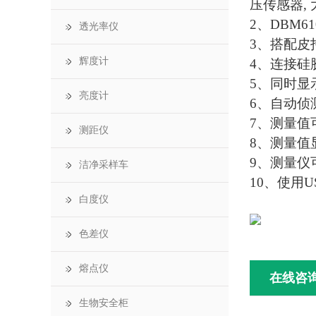
压传感器,
2、DBM
透光率仪
3、搭配皮
辉度计
4、连接硅
5、同时显
亮度计
6、自动侦
7、测量值
测距仪
8、测量值
9、测量仪
洁净采样车
10、使用
白度仪
色差仪
熔点仪
在线咨
生物安全柜