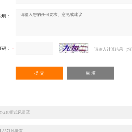
说明：
证码：
请输入计算结果（填
LY-2套帽式风量罩
I 8371风量罩