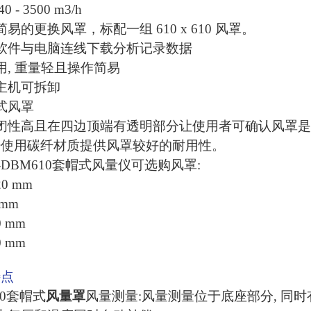
 - 3500 m3/h
易的更换风罩，标配一组 610 x 610 风罩。
软件与电脑连线下载分析记录数据
用, 重量轻且操作简易
主机可拆卸
式风罩
闭性高且在四边顶端有透明部分让使用者可确认风罩
杆使用碳纤材质提供风罩较好的耐用性。
-DBM610套帽式风量仪可选购风罩:
20 mm
 mm
0 mm
0 mm
特点
10套帽式
风量罩
风量测量:风量测量位于底座部分, 同时