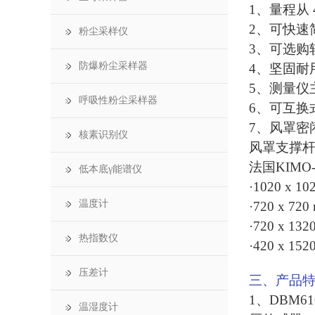
1、量程从 40
2、可快速简
粉尘采样仪
3、可选购
防爆粉尘采样器
4、坚固耐
5、测量仪
呼吸性粉尘采样器
6、可互换
7、风罩密
核素识别仪
风罩支撑
法国KIMO
低本底γ能谱仪
·1020 x 10
温度计
·720 x 720
·720 x 132
热指数仪
·420 x 152
压差计
三、产品
1、DBM6
温湿度计