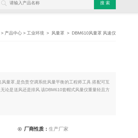
>
>
>
> DBM610风量罩 风速仪
产品中心
工业环境
风量罩
又名风量罩,是负责空调系统风量平衡的工程师工具.搭配可互
无论是送风还是排风.该DBM610套帽式风量仪重量轻且方
厂商性质：
生产厂家