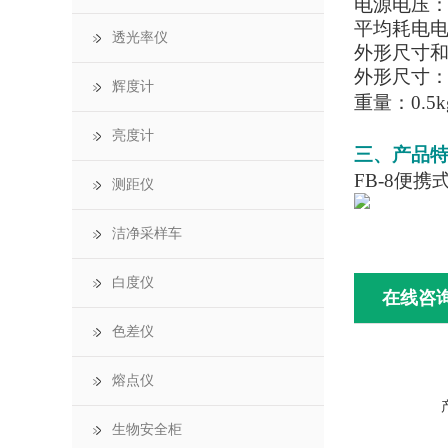
电源电压：4
平均耗电电
透光率仪
外形尺寸
外形尺寸：41
辉度计
重量：0.5k
亮度计
三、产品
FB-8便携
测距仪
洁净采样车
白度仪
在线咨
色差仪
熔点仪
生物安全柜