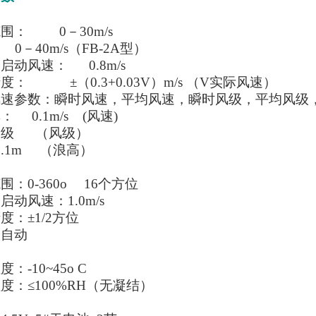
：
围： 0－30m/s
m/s（FB-2A型）
启动风速： 0.8m/s
度： ±（0.3+0.03V）m/s （V实际风速）
风速参数：瞬时风速，平均风速，瞬时风级，平均风级
 0.1m/s (风速)
 （风级）
m （浪高）
：
：0-360
o
16个方位
动风速：1.0m/s
度：±1/2方位
：自动
：
：-10~45
o
C
度：≤100%RH（无凝结）
：