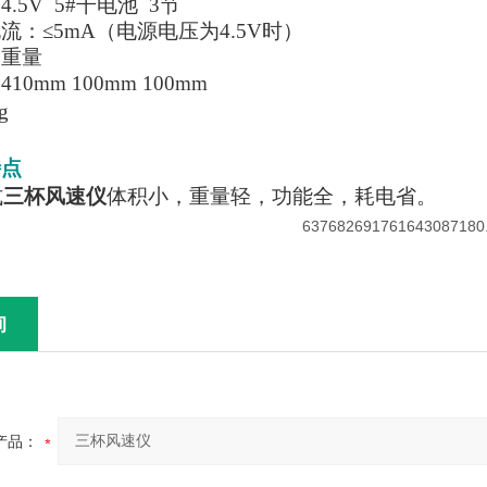
.5V 5#干电池 3节
流：≤5mA（电源电压为4.5V时）
和重量
0mm 100mm 100mm
g
特点
式
三杯风速仪
体积小，重量轻，功能全，耗电省。
询
产品：