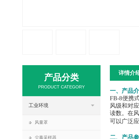
详情介
产品分类
PRODUCT CATEGORY
一、产品
FB-8便携
风级和对
工业环境
读数。在
可以广泛
风量罩
二、产品
尘毒采样器