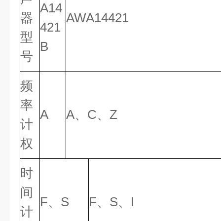
A14
器
AWA14421
421
型
B
号
频
率
A
A、C、Z
计
权
时
间
F、S
F、S、I
计