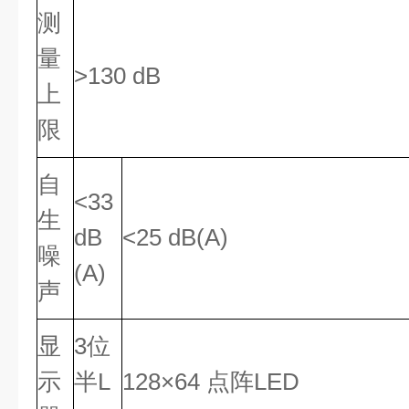
测
量
>130 dB
上
限
自
<33
生
dB
<25 dB(A)
噪
(A)
声
显
3位
示
半L
128×64 点阵LED