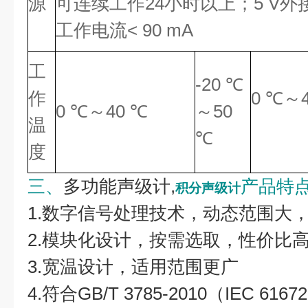
源
可连续工作24小时以上；5 V外接电源
工作电流< 90 mA
工
-20 ℃
作
0 ℃～
0 ℃～40 ℃
～50
温
℃
度
三、
多功能声级计,
产品特
积分声级计
1.数字信号处理技术，动态范围大
2.模块化设计，按需选取，性价比
3.宽温设计，适用范围更广
4.符合GB/T 3785-2010（IEC 6167