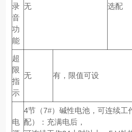
录
无
选配
音
功
能
超
限
无
有，限值可设
指
示
4节（7#）碱性电池，可连续工
电
配）：充满电后，