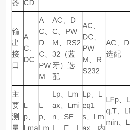
器
CD
A
AC、D
AC、
输
C、
C、PW
A
DC、
出
D
M、RS2
AC、
C、
PW
接
C、
32（蓝
选配
DC
M、R
口
PW
牙）选
S232
M
配
主
Lp、Lm
Lp、L
LFp、L
要
L
L
ax、Lmi
eq1
q,T、
测
p、
p、
n、SE
s、Lm
min、L
量
Lma
Lm
L、E、L
ax，内