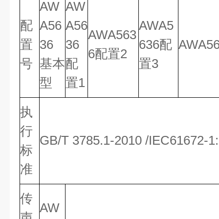
AW
AW
配
A56
A56
AWA5
AWA563
置
36
36
636配
AWA5
6配置2
号
基本
配
置3
型
置1
执
行
GB/T 3785.1-2010 /IEC61672-1
标
准
传
AW
声