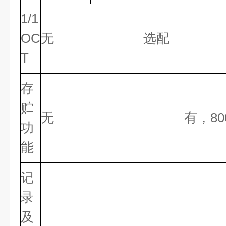
1/1
OC
无
选配
T
存
贮
无
有，80
功
能
记
录
及