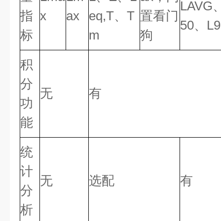
LAVG
指
x
ax
eq,T、T
置看门
50、L
标
m
狗
积
分
无
有
功
能
统
计
无
选配
有
分
析