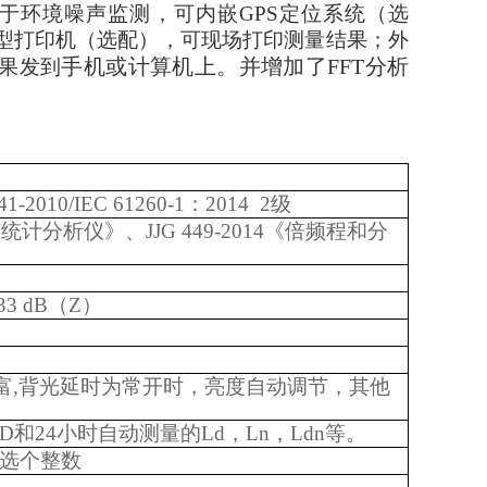
于环境噪声监测，可内嵌GPS定位系统（选
型打印机（选配），可现场打印测量结果；外
手机或计算机上。并增加了FFT分析
结果发到
241-2010/IEC 61260-1：2014 2级
噪声统计分析仪》、JJG 449-2014《倍频程和分
33 dB（Z）
容丰富,背光延时为常开时，亮度自动调节，其他
xN、SD和24小时自动测量的Ld，Ln，Ldn等。
户可选个整数