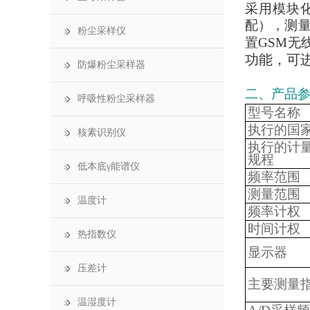
采用模块
配），测
粉尘采样仪
置GSM无
功能，可
防爆粉尘采样器
二、产品
呼吸性粉尘采样器
型号名称
执行的国
核素识别仪
执行的计
规程
低本底γ能谱仪
频率范围
测量范围
温度计
频率计权
时间计权
热指数仪
显示器
压差计
主要测量
温湿度计