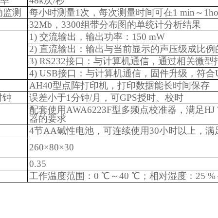
频率
48k次/秒
动监测
每小时测量1次，每次测量时间可在1 min～1h
32Mb，3300组带分布图的单统计分析结果
1) 交流输出，输出功率：150 mW
2) 直流输出：输出与当前显示的声压级成比例的直
3) RS232接口：与计算机通信，通过相关
4) USB接口：与计算机通信，固件升级，符合US
AH40型点阵打印机，打印数据能长时间保存
时钟
误差小于1分钟/月，可GPS授时、校时
配套使用AWA6223F型多频点校准器，满足HJ
器的要求
4节AA碱性电池，可连续使用30小时以上，满
260×80×30
）
0.35
工作温度范围：0 ℃～40 ℃；相对湿度：25 %～9