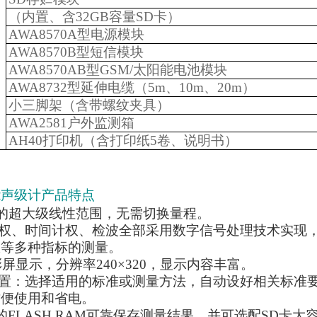
（内置、含32GB容量SD卡）
AWA8570A型电源模块
AWA8570B型短信模块
AWA8570AB型GSM/太阳能电池模块
AWA8732型延伸电缆（5m、10m、20m）
小三脚架（含带螺纹夹具）
AWA2581户外监测箱
AH40打印机（含打印纸5卷、说明书）
能声级计产品特点
5dB的超大级线性范围，无需切换量程。
计权、时间计权、检波全部采用数字信号处理技术实现，
权等多种指标的测量。
寸彩屏显示，分辨率240×320，显示内容丰富。
设置：选择适用的标准或测量方法，自动设好相关标准
方便使用和省电。
 Mb的FLASH RAM可靠保存测量结果，并可选配SD卡