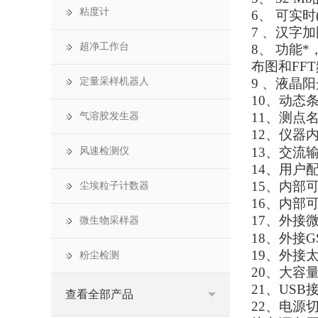
粘度计
6、 可实
7 、汉字
超净工作台
8、 功能
布图和FF
定量采样机器人
9 、液晶
10、动态
11、测点
气溶胶发生器
12、仪器
13、交流
风速检测仪
14、用户
15、内部
尘埃粒子计数器
16、内部
17、外接
微生物采样器
18、外接
19、外接
粉尘检测
20、大容
21、USB
查看全部产品
22、电源