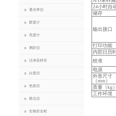
A/D采样
24小时自
透光率仪
储存
辉度计
输出接口
亮度计
打印功能
测距仪
内部日历
校准
洁净采样车
电源
白度仪
外形尺寸
（mm）
色差仪
质量（kg
工作环境
熔点仪
生物安全柜