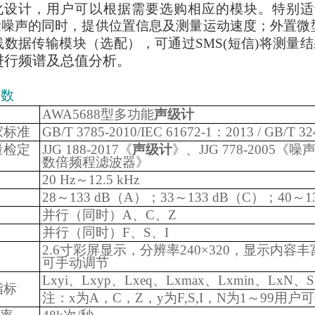
化设计，用户可以根据需要选购相应的模块。特别适
量噪声的同时，提供位置信息及测量运动速度；外置微
线数据传输模块（选配），可通过SMS(短信)将测量
进行频谱及总值分析。
参数
AWA5688型多功能
声级计
家标准
GB/T 3785-2010/IEC 61672-1：2013 / GB/T 3
量检定
JJG 188-2017《
声级计
》、JJG 778-2005《
数倍频程滤波器》
20 Hz～12.5 kHz
28～133 dB（A）；33～133 dB（C）；40～1
并行（同时）A、C、Z
并行（同时）F、S、I
2.6寸彩屏显示，分辨率240×320，显示内
可手动调节
Lxyi、Lxyp、Lxeq、Lxmax、Lxmin、L
指标
注：x为A，C，Z，y为F,S,I，N为1～99用