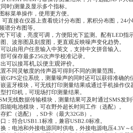
时(同时)测量及显示多个指标。
加图标菜单操作，使用更方便。
*，可直接在仪器上查看统计分布图，累积分布图，24小时
T频谱分布图等。
阳光下可读，亮度可调，方便阳光下监测。配有LED
条图、波形图及刻度图，更直观反映噪声变化趋势。
名可以由用户任意输入中英文，支持中文拼音输入。
内部可保存最多256次声学校准记录。
耳机,以便主观评价。
输出可以接
配置不同灵敏度的传声器可得到不同的测量范围。
可嵌GPS定位系统，测量噪声的同时还可以获得准确
可嵌蓝牙模块，可无线打印测量结果或通过手机操作仪
微型打印机，可现场打印测量结果。
GSM无线数据传输模块，测量结果可及时通过SMS发到
太阳能电池模块，可在野外超长时间工作（选配）。
量存贮（选配），SD卡（最大32GB）。
接口：符合USB1.1标准，兼容USB2.0标准。
切换：电池和外接电源同时供电，外接电源电压4.3V～