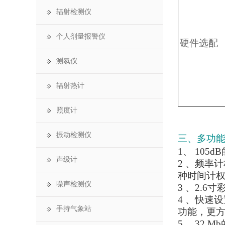
辐射检测仪
个人剂量报警仪
硬件选配
测氡仪
辐射热计
照度计
振动检测仪
三、多功
1、 10
声级计
2 、频率
种时间计
噪声检测仪
3 、2.6
4 、快速
手持气象站
功能，更
5、 32