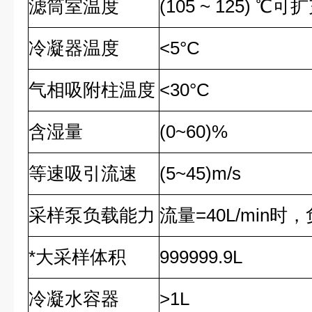
滤筒室温度
(105 ~ 125) ℃可
冷凝器温度
<5
°
C
气相吸附柱温度
<30
°
C
含湿量
(0~60)%
等速吸引流速
(5~45)m/s
采样泵负载能力
流量=40L/min时，
*大采样体积
999999.9L
冷凝水容器
>1L