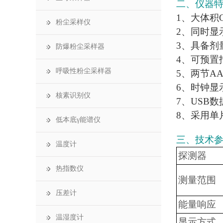
二、仪器
1、大体积
粉尘采样仪
2、同时显
3、具备剂
防爆粉尘采样器
4、可预置
呼吸性粉尘采样器
5、两节A
6、时钟显
核素识别仪
7、USB
8、采用单
低本底γ能谱仪
三、技术
温度计
探测器
热指数仪
测量范围
压差计
能量响应
温湿度计
显示方式