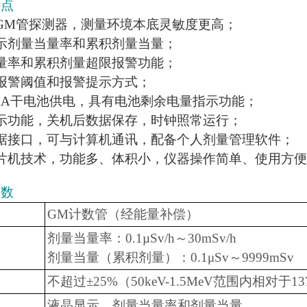
特点
GM管探测器，测量环境本底灵敏度更高；
示剂量当量率和累积剂量当量；
量率和累积剂量超限报警功能；
报警阈值和报警提示方式；
AA干电池供电，具有电池剩余电量指示功能；
示功能，关机后数据保存，时钟照常运行；
数据接口，可与计算机通讯，配备个人剂量管理软件；
片机技术，功能多、体积小，仪器操作简单、使用方
参数
GM计数管（经能量补偿）
剂量当量率：0.1µSv/h～30mSv/h
剂量当量（累积剂量）：0.1μSv～9999mSv
不超过±25%（50keV-1.5MeV范围内相对于13
液晶显示，剂量当量率和剂量当量