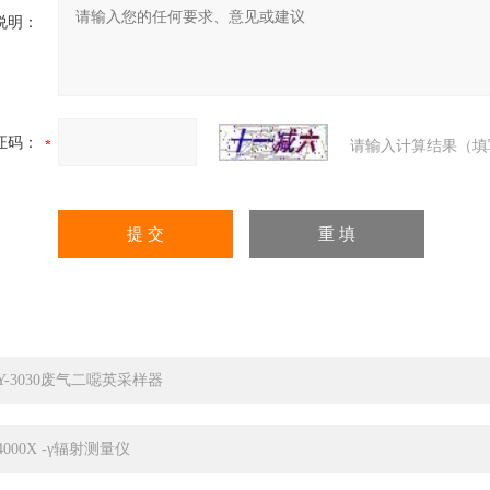
说明：
证码：
请输入计算结果（填
CY-3030废气二噁英采样器
B4000X -γ辐射测量仪