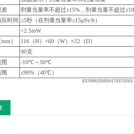
误差
剂量当量率不超过±15%，剂量当量不超过±1
响应时间
≤5秒（在剂量当量率≥15μSv/h）
<2.5mW
mm）
116（H）×60（W）×22（D）
90克
范围
-10℃～50℃
范围
≤90%（40℃）
询