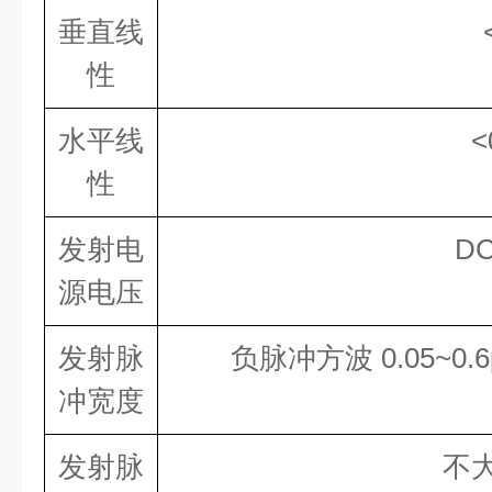
垂直线
性
水平线
<
性
发射电
DC
源电压
发射脉
负脉冲方波 0.05~0.
冲宽度
发射脉
不大