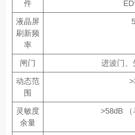
件
E
液晶屏
刷新频
率
闸门
进波门、
动态范
>
围
灵敏度
>58dB
余量