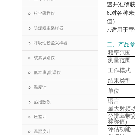
速并准确
6.对各种
粉尘采样仪
值）
防爆粉尘采样器
7.适用于
呼吸性粉尘采样器
二、产品
频率范围
核素识别仪
测量范围
工作模式
低本底γ能谱仪
结果类型
温度计
单位
语言
热指数仪
最大射频
分辨率带宽 R
压差计
标称值)
评估功能
温湿度计