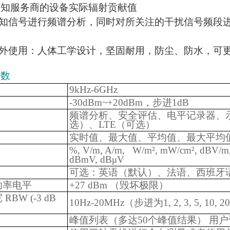
获知服务商的设备实际辐射贡献值
未知信号进行频谱分析，同时对所关注的干扰信号频段
室外使用：人体工学设计，坚固耐用，防尘、防水，可更
参数
9kHz-6GHz
-30dBm~+20dBm，步进1dB
频谱分析、安全评估、电平记录器、示波
选）、LTE（可选）
实时值、最大值、平均值、最大平均
%, V/m, A/m, W/m², mW/cm², dBV/m
dBmV, dBμV
可选：英语（默认）、法语、西班牙
功率电平
+27 dBm （毁坏极限）
BW (-3 dB
10Hz-20MHz（步进为1, 2, 3, 5, 10, 2
峰值列表（多达50个峰值结果） 用