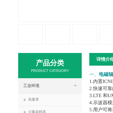
详情介
产品分类
PRODUCT CATEGORY
一、
电磁
1.内置I
工业环境
2.快速可
3.LTE
风量罩
4.示波器
5.用户可
尘毒采样器