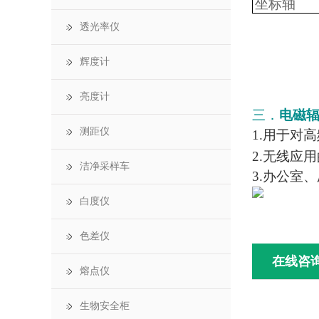
坐标轴
透光率仪
辉度计
亮度计
三．
电磁
测距仪
1.用于对
2.无线应
洁净采样车
3.办公室
白度仪
色差仪
在线咨
熔点仪
生物安全柜