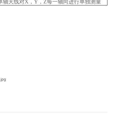
单轴天线对X，Y，Z每一轴向进行单独测量