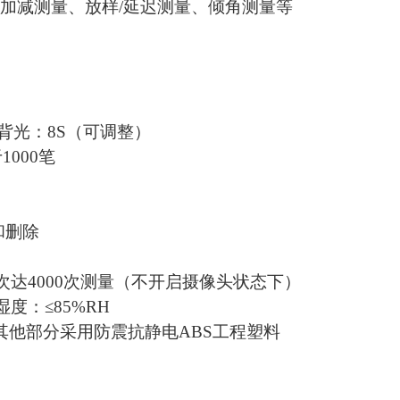
、加减测量、放样/延迟测量、倾角测量等
背光：8S（可调整）
000笔
和删除
命单次达4000次测量（不开启摄像头状态下）
湿度：≤85%RH
其他部分采用防震抗静电ABS工程塑料