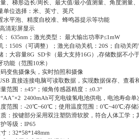
量、梯形边长/周长、最大值/最小值测量、角度测量
量单位选择：米、英寸、英尺
置水平泡、精度自校准、蜂鸣器提示等功能
英寸高清彩屏显示
： 635nm；激光类型： 最大输出功率P≤1mW
机：150S（可调整）；激光自动关机：20S；自动关闭
储：大容量8G SD卡（最大支持16G）,存储数据不小于1
牙功能（范围10米）
数码变焦摄像头，实时拍照和摄像
NI USB 直接连接电脑可读取数据，实现数据保存、查看
量范围：±45°；倾角传感器精度：±0.3°
：“AA"×2 2400mAh可充电镍氢电池供电，电池寿
度范围：-20℃~60℃；使用温度范围：0℃~40℃;存储
材质：按键部分采用双注塑防滑软胶，符合人体工学；
护等级：IP65
：32*58*148mm