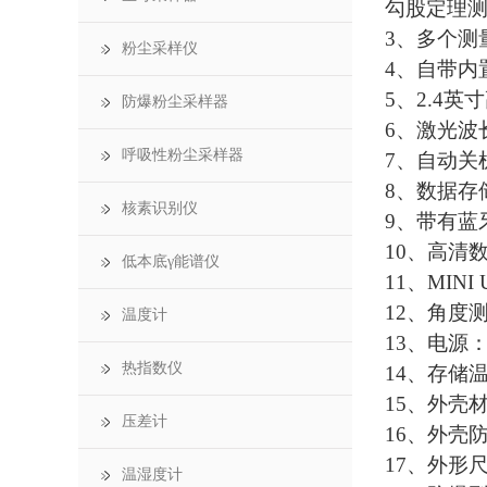
勾股定理测
3、多个测
粉尘采样仪
4、自带内
5、2.4
防爆粉尘采样器
6、激光波长
呼吸性粉尘采样器
7、自动关
8、数据存
核素识别仪
9、带有蓝
10、高清
低本底γ能谱仪
11、MI
12、角度测
温度计
13、电源
热指数仪
14、存储温
15、外壳
压差计
16、外壳防
17、外形尺寸
温湿度计