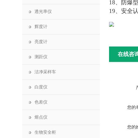
18、防爆型
19、安全
透光率仪
辉度计
亮度计
在线咨
测距仪
洁净采样车
白度仪
色差仪
您的
熔点仪
您的
生物安全柜