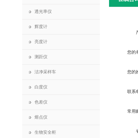
透光率仪
辉度计
亮度计
您的
测距仪
您的
洁净采样车
白度仪
联系
色差仪
常用
熔点仪
生物安全柜