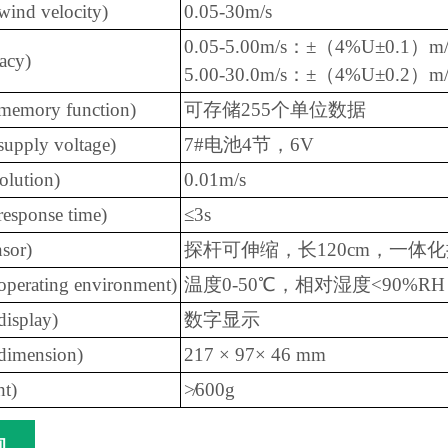
d velocity)
0.05-30m/s
0.05-5.00m/s：±（4%U±0.1）m/
acy)
5.00-30.0m/s：±（4%U±0.2）m/
mory function)
可存储255个单位数据
ply voltage)
7#电池4节，6V
lution)
0.01m/s
ponse time)
≤3s
sor)
探杆可伸缩，长120cm，一体
rating environment)
温度0-50℃，相对湿度<90%RH
splay)
数字显示
mension)
217 × 97× 46 mm
t)
≯600g
询