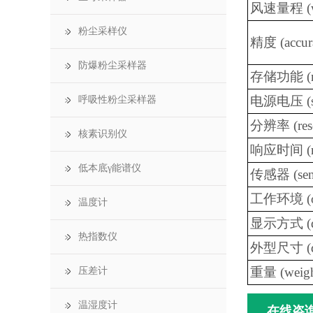
风速量程 (win
粉尘采样仪
精度 (accur
防爆粉尘采样器
存储功能 (me
电源电压 (sup
呼吸性粉尘采样器
分辨率 (reso
核素识别仪
响应时间 (res
低本底γ能谱仪
传感器 (sen
工作环境 (ope
温度计
显示方式 (di
热指数仪
外型尺寸 (di
重量 (weigh
压差计
温湿度计
在线咨