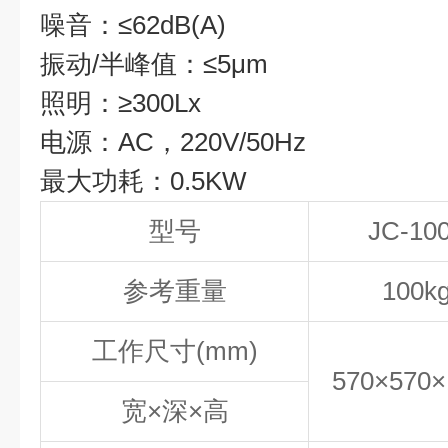
噪音：≤62dB(A)
振动/半峰值：≤5μm
照明：≥300Lx
电源：AC，220V/50Hz
最大功耗：0.5KW
型号
JC-10
参考重量
100k
工作尺寸(mm)
570×570×
宽×深×高