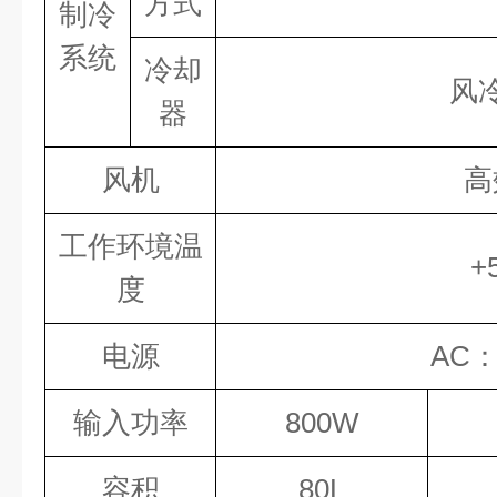
方式
制冷
系统
冷却
风
器
风机
高
工作环境温
+
度
电源
AC： 
输入功率
800W
容积
80L