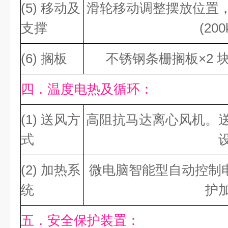
(5) 移动及
滑轮移动调整摆放位置，
支撑
(200
(6) 搁板
不锈钢条栅搁板×2 块
四．温度电热及循环：
(1) 送风方
高阻抗马达离心风机。
式
(2) 加热系
微电脑智能型自动控制
统
护
五．安全保护装置：