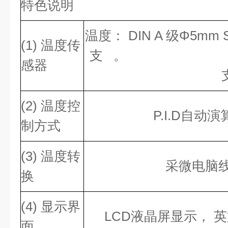
特色说明
温度： DIN A 级Φ5mm 
(1) 温度传
支 。 
感器
(2) 温度控
P.I.D自动演
制方式
(3) 温度转
采微电脑
换
(4) 显示界
LCD液晶屏显示， 
面