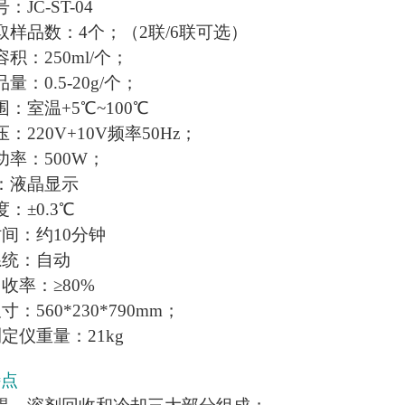
JC-ST-04
取样品数：4个；（2联/6联可选）
积：250ml/个；
量：0.5-20g/个；
：室温+5℃~100℃
：220V+10V频率50Hz；
功率：500W；
：液晶显示
：±0.3℃
时间：约10分
钟
系统：自动
收率：≥80%
：560*230*790mm；
定仪重量：21kg
特点