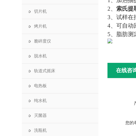
1、加热抽
2、
索氏提
切片机
3、试样在
4、可自动
烤片机
5、脂肪测
脆碎度仪
脱水机
在线咨
轨道式摇床
电热板
纯水机
灭菌器
您的
洗瓶机