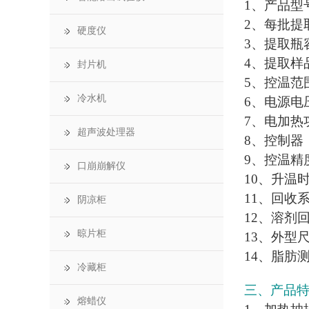
1、产品型号：
2、每批提
硬度仪
3、提取瓶容
4、提取样品
封片机
5、控温范围
冷水机
6、电源电压
7、电加热
超声波处理器
8、控制器
9、控温精度
口崩崩解仪
10、升温
11、回收
阴凉柜
12、溶剂回
晾片柜
13、外型尺寸
14、脂肪测
冷藏柜
三、产品
熔蜡仪