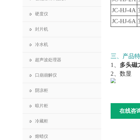
JC-HJ-4A
硬度仪
JC-HJ-6A
封片机
冷水机
三、产品
超声波处理器
1、
多头磁
2、数显
口崩崩解仪
阴凉柜
晾片柜
在线咨
冷藏柜
熔蜡仪