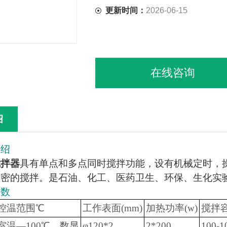
更新时间：
2026-06-15
在线咨询
绍
介绍
搅拌器
具有单点和多点同时搅拌功能，设有机械定时，
精密的搅拌。是石油、化工、医药卫生、环保、生化实
参数
控温范围℃
工作表面(mm)
加热功率(w)
搅拌
室温—100℃，数显
φ120*2
2*200
100-1