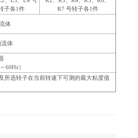
L2、L3、L4 号
R2、R3、R4、R5、R6、
转子各1件
R7 号转子各1件
顿流体
牛顿流体
器
～60Hz）
及所选转子在当前转速下可测的最大粘度值