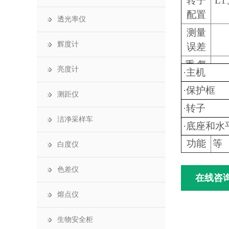
转子
L1
配置
透光率仪
测量
辉度计
误差
三、随机
重 复
亮度计
·主机
性
·保护框
测距仪
电
·转子
源
洁净采样车
·底座和水
显示
液
功能
等
白度仪
色差仪
在线咨
熔点仪
生物安全柜