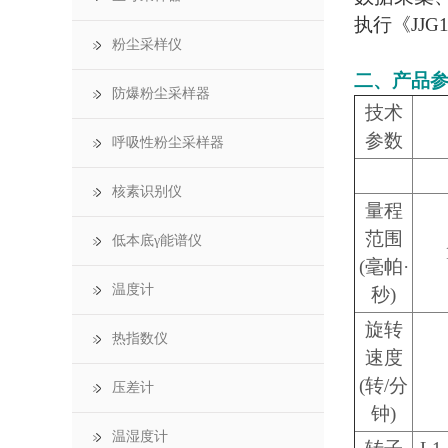
执行《JJG1
粉尘采样仪
二、产品
防爆粉尘采样器
技术
参数
呼吸性粉尘采样器
核素识别仪
量程
范围
低本底γ能谱仪
(毫帕·
温度计
秒)
旋转
热指数仪
速度
(转/分
压差计
钟)
温湿度计