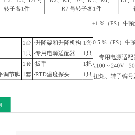
、L2、L3、L4 号
R2、R3、R4、R5、R6、
L1、
转子各1件
R7 号转子各1件
±1 %（FS）牛
标准配置件
±0.5 %（FS）
1台
·升降架和升降机构
1套
1只
·专用电源适配器
1只
专用电源适配
1套
·扳手
1把
（输入100～240V 50
平调节脚
1套
·RTD温度探头
1只
晶屏可显示粘度、转速、温度、百分计扭矩、转子编号
询