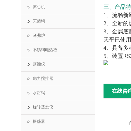
三、产品
离心机
1、流畅新
灭菌锅
2、全新的
3、金属底
马弗炉
天平已使
4、具备多
不锈钢电热板
5、装置RS
蒸馏仪
磁力搅拌器
在线咨
水浴锅
旋转蒸发仪
振荡器