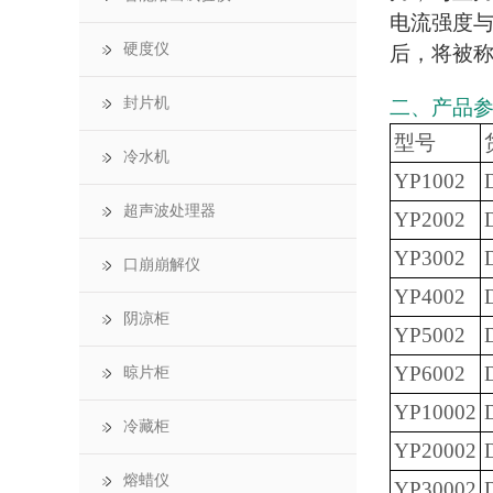
电流强度
硬度仪
后，将被
封片机
二、产品
型号
冷水机
YP1002
超声波处理器
YP2002
YP3002
口崩崩解仪
YP4002
阴凉柜
YP5002
YP6002
晾片柜
YP10002
冷藏柜
YP20002
熔蜡仪
YP30002