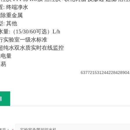
置: 终端净水
滤除重金属
: 其他
:（15/30/60可选）L/h
行实验室一级水标准
UP超纯水双水质实时在线监控
耗电量
简易
询