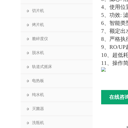
4、使用位
切片机
5、功效: 
6、智能类型
烤片机
7、额定出水量
8、严格执
脆碎度仪
9、RO/
脱水机
10、超低
11、操作
轨道式摇床
电热板
纯水机
在线咨
灭菌器
洗瓶机