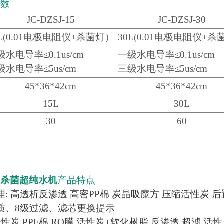
参数
JC-DZSJ-15
JC-DZSJ-30
5L(0.01电极电阻仪+杀菌灯）
30L(0.01电极电阻仪+
水电导率≤0.1us/cm
一级水电导率≤0.1us/cm
级水电导率≤5us/cm
三级水电导率≤5us/cm
45*36*42cm
45*36*42cm
15L
30L
30
60
室杀菌超纯水机
产品特点
理: 高透析反渗透 高密PP棉 炭晶吸魔方 压缩活性炭 
质、8级过滤、滤芯更换提示
活性炭 PPF棉 RO膜 活性炭+软化树脂 反渗透 超滤 活