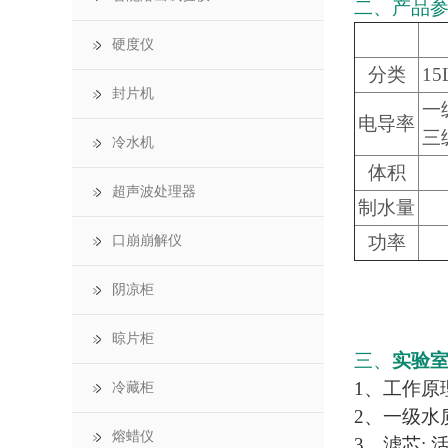
二、产品
硬度仪
分类
1
封片机
一级
电导率
三
冷水机
体积
超声波处理器
制水量
功率
口崩崩解仪
阴凉柜
晾片柜
三、
实验
1、工作原
冷藏柜
2、一级水
熔蜡仪
3、滤芯: 