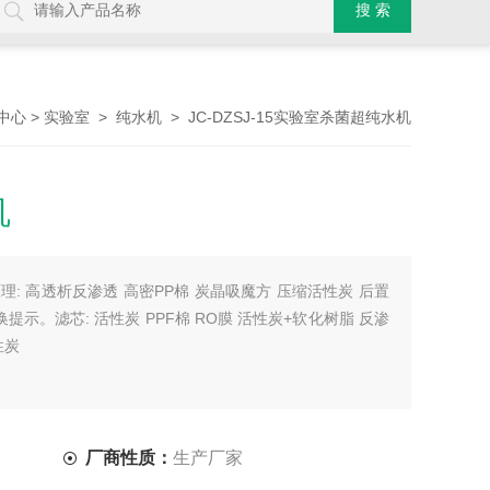
>
>
> JC-DZSJ-15实验室杀菌超纯水机
中心
实验室
纯水机
机
: 高透析反渗透 高密PP棉 炭晶吸魔方 压缩活性炭 后置
示。滤芯: 活性炭 PPF棉 RO膜 活性炭+软化树脂 反渗
性炭
厂商性质：
生产厂家