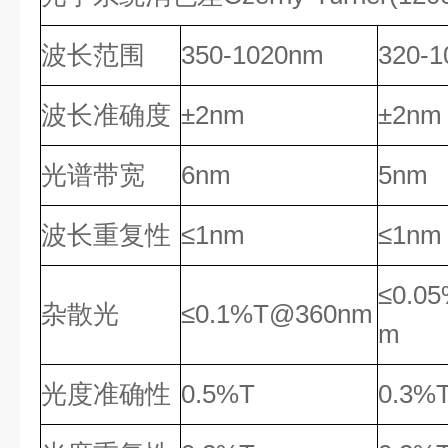
波长范围
350-1020nm
320-
波长准确度
±2nm
±2nm
光谱带宽
6nm
5nm
波长重复性
≤1nm
≤1nm
≤0.0
杂散光
≤0.1%T@360nm
m
光度准确性
0.5%T
0.3%