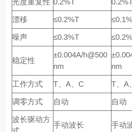
光度重复性
0.2%T
0.2%
漂移
≤0.2%T
≤0.1
噪声
≤0.3%T
≤0.2
±0.004A/h@500
±0.0
稳定性
nm
nm
工作方式
T、A、C
T、A
调零方式
自动
自动
波长驱动方
手动波长
手动
式