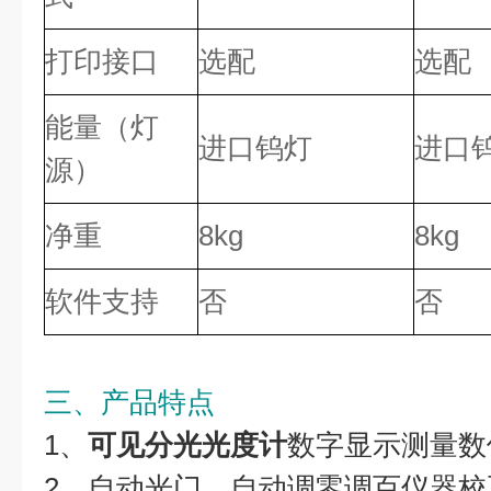
打印接口
选配
选配
能量（灯
进口钨灯
进口
源）
净重
8kg
8kg
软件支持
否
否
三、产品特点
1、
可见分光光度计
数字显示测量数
2、自动光门，自动调零调百仪器校