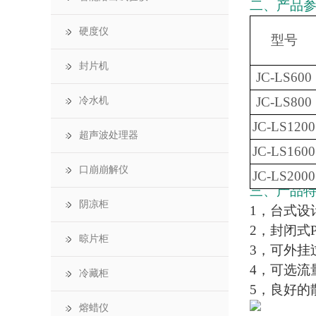
二、产品
硬度仪
型号
封片机
JC-LS600
JC-LS800
冷水机
JC-LS1200
超声波处理器
JC-LS1600
口崩崩解仪
JC-LS2000
三、产品
阴凉柜
1，台式设
2，封闭式
晾片柜
3，可外挂
4，可选流
冷藏柜
5，良好的
熔蜡仪