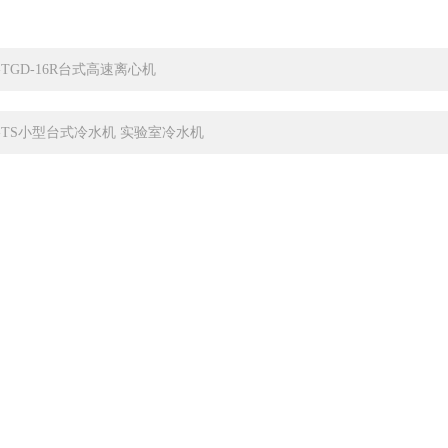
C-TGD-16R台式高速离心机
C-TS小型台式冷水机 实验室冷水机