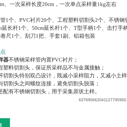
cm、一次采样长度20cm，一次单点采样量1kg左右
管1个、PVC衬片20个、工程塑料切割头2个、不锈
0cm延长杆1个、50cm延长杆1个、T型手柄1个、击打
钢卷尺1个、刮刀1把、手套1副、铝箱包装
特点
样器
不锈钢采样管内置PVC衬片；
程塑料切割头，保证所采样品不与金属接触；
环切割头特别双凸设计，既减小采样阻力，又减小土
管与切割头之间螺纹连接，避免切割头脱落；
，还配有不锈钢切割头，用于采集原状土样。
询