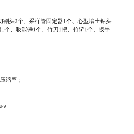
钢切割头2个、采样管固定器1个、心型壤土钻头
手柄1个、吸能锤1个、竹刀1把、竹铲1个、扳手
样压缩率；