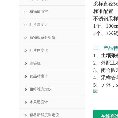
采样直径5
标准配置
植物病虫害
不锈钢采样
叶片温度计
1个、10
2个、3米
植物根系分析仪
三、产品
叶片厚度仪
1、
土壤采
2、外配工
砻谷机
3、闭合圆
食品粘度计
4、采样
5、另外
粗纤维测定仪
水果硬度计
稻谷新鲜度测定仪
在线咨