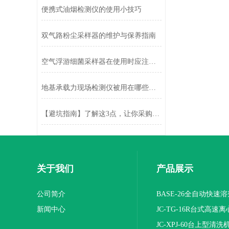
便携式油烟检测仪的使用小技巧
双气路粉尘采样器的维护与保养指南
空气浮游细菌采样器在使用时应注意以下事项
地基承载力现场检测仪被用在哪些地方呢
【避坑指南】了解这3点，让你采购仪器避免踩坑！
关于我们
产品展示
公司简介
BASE-26全自动快速
新闻中心
JC-TG-16R台式高速
JC-XPJ-60台上型清洗