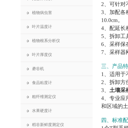
2、可针对
3、加配各
植物病虫害
10.0cm。
叶片温度计
4、配延长杆
5、拆卸工
植物根系分析仪
6、采样保
7、采样器
叶片厚度仪
三、产品
砻谷机
1、适用于
2、拆卸方
食品粘度计
3、
土壤采
粗纤维测定仪
4、专业应
和区域的
水果硬度计
四、标准
稻谷新鲜度测定仪