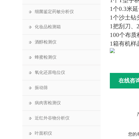
1个T型手
1个0.3米
细菌鉴定药敏分析仪
1个沙土钻
1把刮刀、
化妆品检测箱
100个布质
酒醇检测仪
1箱有机样
蜂蜜检测仪
氧化还原电位仪
在线咨
振动筛
病肉害检测仪
近红外谷物分析仪
叶面积仪
您的