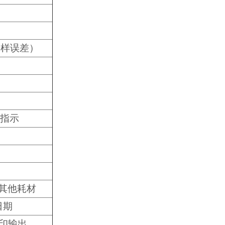
不含进样误差）
灯指示
需其他耗材
 日期
印输出