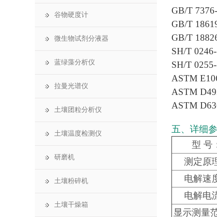
GB/T 7
谷物硬度计
GB/T 1
GB/T 188
微生物试剂分液器
SH/T 0
蓝绿藻分析仪
SH/T 0
ASTM E
拉曼光谱仪
ASTM D
ASTM 
土壤团粒分析仪
五、详细
土壤温度检测仪
型 号
研磨机
测定原
电解速
土壤粉碎机
电解电
土壤干燥箱
显示测量范