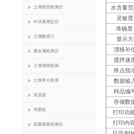
水含量范
土壤密度检测仪
灵敏度
叶绿素测定仪
准确度
土壤酸度计
显示方
漂移补
重金属检测仪
搅拌速
土壤墒情检测
终点指
数据输
土壤养分检测
样品编
采泥器
存储数
球磨机
打印功能
打印内容
真菌毒素检测仪
日历/时