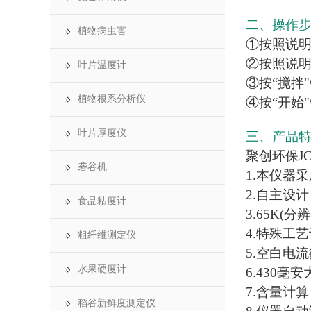
二、操作
植物病虫害
①按照说
②按照说明
叶片温度计
③按“搅拌
植物根系分析仪
④按“开始
叶片厚度仪
三、产品
聚创环保JC
砻谷机
1.本仪器
2.自主设
食品粘度计
3.65K
4.特殊工
粗纤维测定仪
5.空白电
水果硬度计
6.430
7.含量计
稻谷新鲜度测定仪