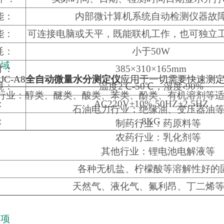
能：
内部微计算机系统自动检测仪器故
能：
可连接电脑或天平，既能联机工作，也可独立
耗：
小于50W
领域
寸：
385×310×165mm
C-A8
全自动微量水分测定仪
应用于一切需要快速测
境：
温度2℃-50℃，湿度‹90%
行业：醇类、醚类、酸类、苯类、酚类、有机溶剂等
：
AC220V±10% 50HZ±2.5HZ
石油电力行业：绝缘油、变压器油
：
8KG
制药行业：药原料等
农药行业：乳化剂等
其他行业：锂电池电解液等
各种无机盐、柠檬酸等溶解性好的
天然气、液化气、氟利昂、丁二烯
事项