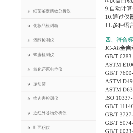
8.仪器自
9.自动计算并
细菌鉴定药敏分析仪
10.通过
11.多种
化妆品检测箱
四、符合
酒醇检测仪
JC-A8
全自
蜂蜜检测仪
GB/T 6
ASTM E
氧化还原电位仪
GB/T 7
ASTM D
振动筛
ASTM 
ISO 10
病肉害检测仪
GB/T 1
近红外谷物分析仪
GB/T 3
GB/T 5
叶面积仪
GB/T 6