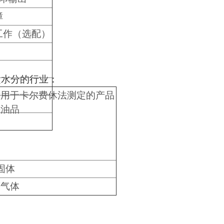
障
工作（选配）
定水分的行业：
适用于卡尔费休法测定的产品
等油品
固体
等气体