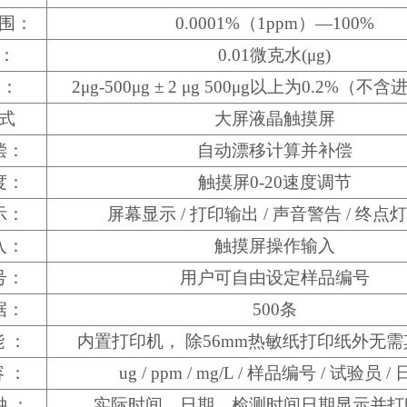
围：
0.0001%（1ppm）—100%
：
0.01微克水(μg)
 ：
2μg-500μg ± 2 μg 500μg以上为0.2%（
式
大屏液晶触摸屏
偿：
自动漂移计算并补偿
度：
触摸屏0-20速度调节
示：
屏幕显示 / 打印输出 / 声音警告 / 终点
入：
触摸屏操作输入
号：
用户可自由设定样品编号
据：
500条
 ：
内置打印机， 除56mm热敏纸打印纸外无
 ：
ug / ppm / mg/L / 样品编号 / 试验员 /
钟 ：
实际时间、日期、检测时间日期显示并打