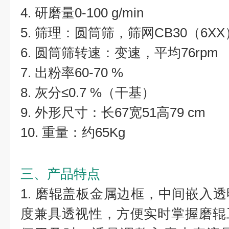
4. 研磨量0-100 g/min
5. 筛理：圆筒筛，筛网CB30（6XX
6. 圆筒筛转速：变速，平均76rpm
7. 出粉率60-70 %
8. 灰分≤0.7 %（干基）
9. 外形尺寸：长67宽51高79 cm
10. 重量：约65Kg
三、产品特点
1. 磨辊盖板金属边框，中间嵌入
度兼具透视性，方便实时掌握磨辊