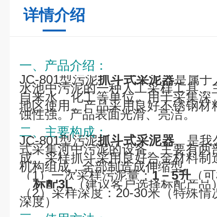
详情介绍
一、产品介绍：
JC-801型污泥
抓斗式采泥器
是属于
水池中污泥的一种人工采样工具，
自来水，化工等单位。用于采集深
地区使用。
产品采用良好不锈钢材
蚀性强。产品表面光滑、亮洁。
二、主要构成：
JC-801型污泥
抓斗式采泥器
、是我
式采集河中污泥的设备。主要有两
成。采样抓斗采用良好合金材料制
机构组成，全部制造成伸缩型。
（1）一次采样污泥量：
1－5升
（可
标配3L
（建议客户选择标配产品
（2）采样深度：20-30米（特殊
深度）