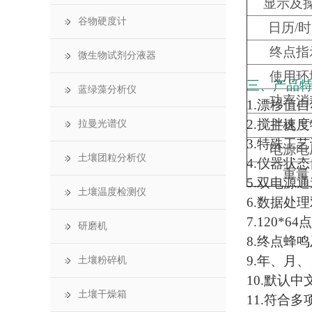
显示及
谷物硬度计
日历/
终点指
微生物试剂分液器
使用环
三、产品
蓝绿藻分析仪
功率消
1.漂移值
2.搅拌速
主机尺
拉曼光谱仪
3.特殊工
电源电
土壤团粒分析仪
4.仪器状
重量
5.双电源
土壤温度检测仪
6.数据处
7.120
研磨机
8.终点蜂
9.年、月
土壤粉碎机
10.默认
土壤干燥箱
11.符合