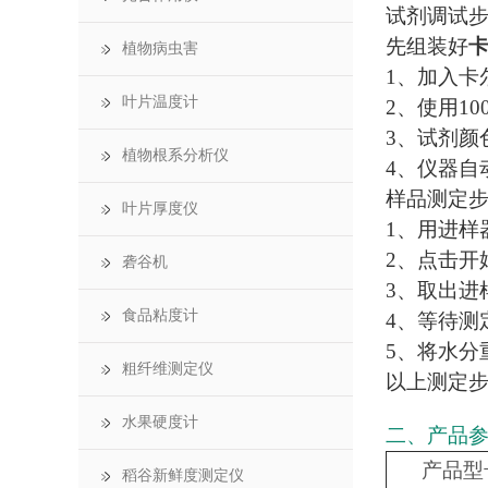
试剂调试
先组装好
植物病虫害
1、加入卡
叶片温度计
2、使用1
3、试剂颜
植物根系分析仪
4、仪器自
样品测定
叶片厚度仪
1、用进样
2、点击开
砻谷机
3、取出进
食品粘度计
4、等待测
5、将水分
粗纤维测定仪
以上测定
水果硬度计
二、产品
产品型
稻谷新鲜度测定仪