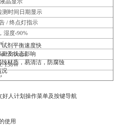
蓝屏液晶显示
检测时间日期显示
告 / 终点灯指示
，湿度‹90%
W
，试剂平衡速度快
界面及状态影响
mm*110mm
腐蚀材质，易清洁，防腐蚀
Z 150W
情况
G
，友好人计划操作菜单及按键导航
的使用