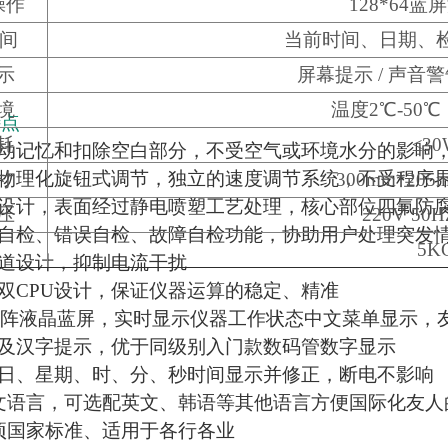
操作
128*64
时间
当前时间、日期、
示
屏幕提示 / 声音警
境
温度2℃-50℃
特点
耗
≤30
自动记忆和扣除空白部分，不受空气或环境水分的影响
度物理化旋钮式调节，独立的速度调节系统，不受程序
寸
300mm*205
艺设计，表面经过静电喷塑工艺处理，核心部位四氟防
压
220V 50H
态自检、错误自检、故障自检功能，协助用户处理突发
5K
通道设计，抑制电流干扰
理双CPU设计，保证仪器运算的稳定、精准
*64点阵液晶蓝屏，实时显示仪器工作状态中文菜单显示
鸣及汉字提示，优于同级别入门款数码管数字显示
、日、星期、时、分、秒时间显示并修正，断电不影响
中文语言，可选配英文、韩语等其他语言方便国际化友人
多项国家标准、适用于各行各业