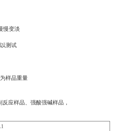
慢慢变淡
可以测试
即为样品重量
副反应样品、强酸强碱样品，
A1