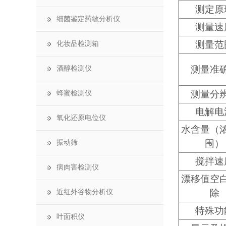
测定原
细菌鉴定药敏分析仪
测量速
测量范
化妆品检测箱
测量准
酒醇检测仪
测量分
蜂蜜检测仪
电解电
氧化还原电位仪
水含量（
围）
振动筛
搅拌速
病肉害检测仪
漂移值空
除
近红外谷物分析仪
特殊功
叶面积仪