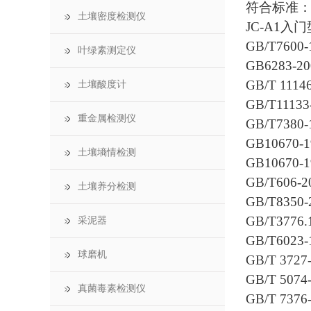
符合标准
土壤密度检测仪
JC-A1入门
GB/T76
叶绿素测定仪
GB628
GB/T 1
土壤酸度计
GB/T11
重金属检测仪
GB/T73
GB106
土壤墒情检测
GB1067
GB/T60
土壤养分检测
GB/T835
GB/T37
采泥器
GB/T6
球磨机
GB/T 3
GB/T 5
真菌毒素检测仪
GB/T 7