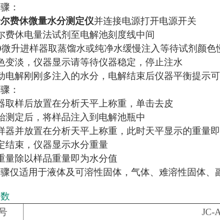
步骤：
卡尔费休微量水分测定仪
并连接电源打开电源开关
尔费休电量法试剂至电解池刻度线中间
00微升进样器取蒸馏水或纯净水缓慢注入等待试剂颜色
色变淡，仪器显示请等待仪器稳定，停止注水
动电解刚刚多注入的水分，电解结束后仪器平衡提示
步骤：
器取样后放置在分析天平上称重，单击去皮
始测定后，将样品注入到电解池瓶中
样器并放置在分析天平上称重，此时天平显示的重量
定结束，仪器显示水分重量
重量除以样品重量即为水分值
步骤仅适用于液体及可溶性固体，气体、难溶性固体、
参数
号
JC-