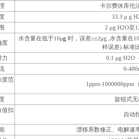
理
卡尔费休库伦
度
33.3 μ g 
围
2 μg H2O至1
水含量在低于10μ
g
时，误差≤±2μg ,水含量在1
确度
样误差) 标准比
辨力
0.1 μg H
流
0-40
浓度范
1ppm-1000000ppm
度
旋钮式无
白值扣
自动
能
漂移系数修正、电解速