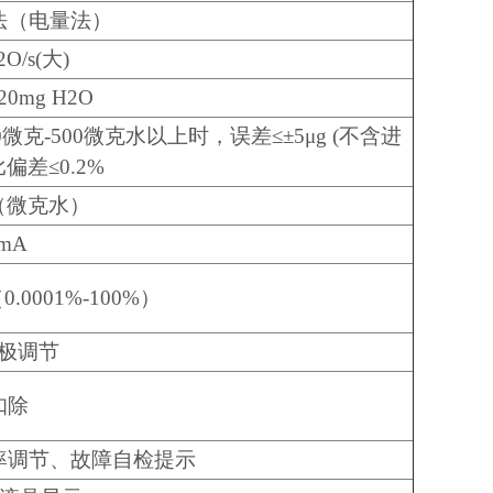
法（电量法）
H2O/s(大)
20mg H2O
0微克-500微克水以上时，误差≤±5μg (不含进
偏差≤0.2%
2O（微克水）
0mA
（0.0001%-100%）
极调节
扣除
率调节、故障自检提示