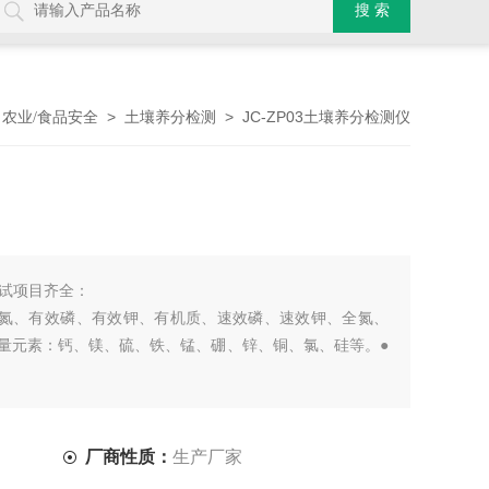
>
>
> JC-ZP03土壤养分检测仪
农业/食品安全
土壤养分检测
试项目齐全：
态氮、有效磷、有效钾、有机质、速效磷、速效钾、全氮、
微量元素：钙、镁、硫、铁、锰、硼、锌、铜、氯、硅等。●
厂商性质：
生产厂家