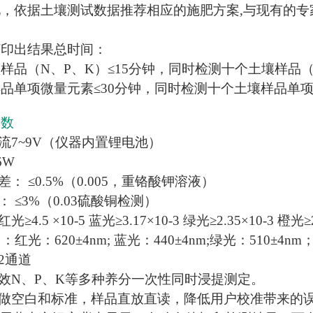
，依据土壤测试数据推荐相应的施肥方案,与现有的专
：
打印出结果总时间：
样品（N、P、K）≤15分钟，同时检测十个土壤样品（N
品单项微量元素≤30分钟，同时检测十个土壤样品单项
参数
直流7~9V（仪器内置锂电池）
6W
差： ≤0.5%（0.005，重铬酸钾溶液）
： ≤3%（0.03硫酸铜检测）
≥4.5 ×10-5 蓝光≥3.17×10-3 绿光≥2.35×10-3 橙光≥2
：红光：620±4nm; 蓝光：440±4nm;绿光：510±4nm
2通道
速效N、P、K等多种养分一次性同时浸提测定。
需做空白和标准，样品直放直读，降低用户校准带来的