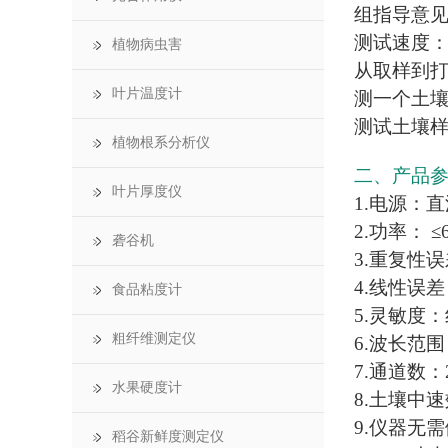
组指导意见
测试速度
植物病虫害
从取样到
叶片温度计
测一个土壤
测试土壤样
植物根系分析仪
二、产品
叶片厚度仪
1.电源：
2.功率： ≤
砻谷机
3.重复性误
4.线性误差
食品粘度计
5.灵敏度：红光
粗纤维测定仪
6.波长范围 
7.通道数：
水果硬度计
8.土壤中
9.仪器无
稻谷新鲜度测定仪