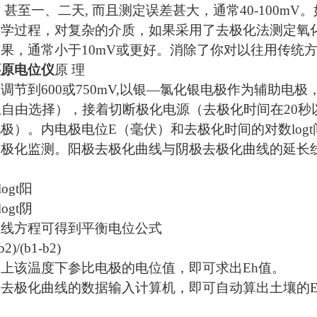
 甚至一、二天, 而且测定误差甚大，通常40-100
力学过程，对复杂的介质，如果采用了去极化法测定氧
果，通常小于10mV或更好。消除了你对以往用传统方
还原电位仪
原 理
调节到600或750mV,以银—氯化银电极作为辅助电
上自由选择），接着切断极化电源（去极化时间在20
极）。内电极电位E（毫伏）和去极化时间的对数log
去极化监测。阳极去极化曲线与阴极去极化曲线的延长
logt阳
logt阴
直线方程可得到平衡电位公式
b2)/(b1-b2)
上该温度下参比电极的电位值，即可求出Eh值。
去极化曲线的数据输入计算机，即可自动算出土壤的E