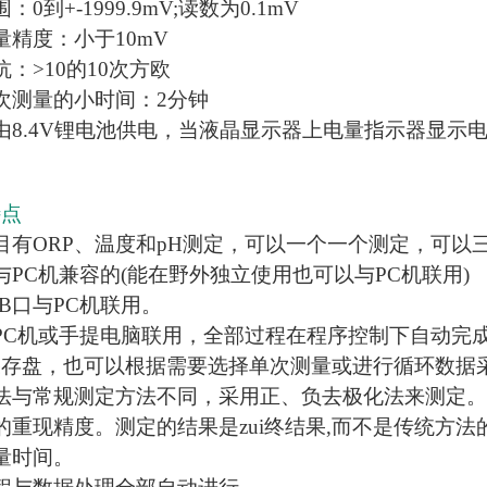
0到+-1999.9mV;读数为0.1mV
量精度：小于10mV
抗：>10的10次方欧
次测量的小时间：2分钟
由8.4V锂电池供电，当液晶显示器上电量指示器显
．
特点
目有ORP、温度和pH测定，可以一个一个测定，可以三
与PC机兼容的(能在野外独立使用也可以与PC机联用)
SB口与PC机联用。
PC机或手提电脑联用，全部过程在程序控制下自动完
果存盘，也可以根据需要选择单次测量或进行循环数据
法与常规测定方法不同，采用正、负去极化法来测定。
的重现精度。测定的结果是zui终结果,而不是传统方法
量时间。