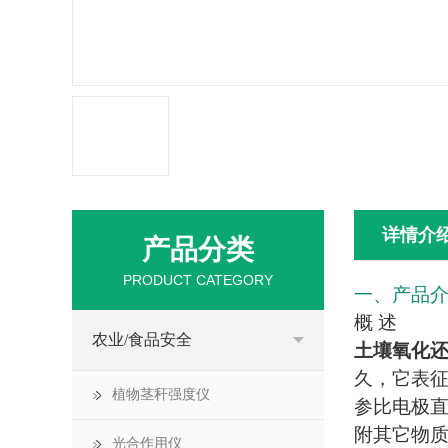
详情介
产品分类
PRODUCT CATEGORY
一、产品
概 述
农业/食品安全
土壤氧化
久，它表
植物茎秆强度仪
参比电极
附其它物
光合作用仪