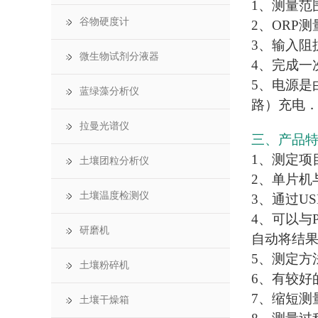
1、测量范围：
谷物硬度计
2、ORP测
3、输入阻
微生物试剂分液器
4、完成一
5、电源是
蓝绿藻分析仪
路）充电
拉曼光谱仪
三、产品
1、测定项
土壤团粒分析仪
2、单片机
土壤温度检测仪
3、通过U
4、可以与
研磨机
自动将结
5、测定方
土壤粉碎机
6、有较好
7、缩短测
土壤干燥箱