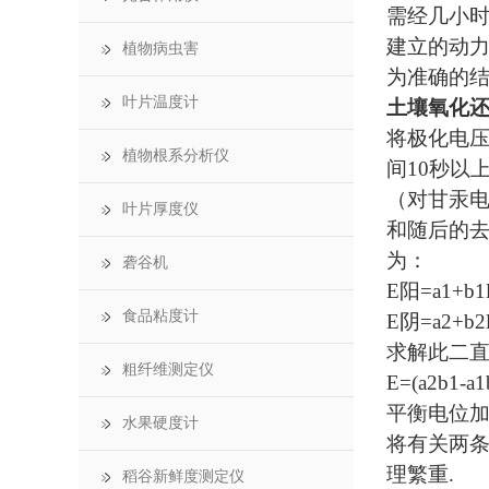
需经几小时
建立的动
植物病虫害
为准确的结
叶片温度计
土壤氧化
将极化电压
植物根系分析仪
间10秒以
（对甘汞电
叶片厚度仪
和随后的
为：
砻谷机
E阳=a1+b1
食品粘度计
E阴=a2+b2
求解此二
粗纤维测定仪
E=(a2b1-a1
平衡电位加
水果硬度计
将有关两条
理繁重.
稻谷新鲜度测定仪