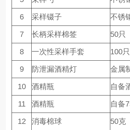
6
采样镊子
不锈
7
长柄采样棉签
50只
8
一次性采样手套
100只
9
防泄漏酒精灯
金属
10
酒精瓶
自备
11
酒精瓶
自备
12
消毒棉球
50克