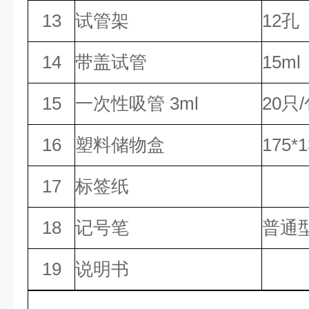
13
试管架
12孔
14
带盖试管
15ml
15
一次性吸管 3ml
20只
16
塑料储物盒
175*
17
标签纸
18
记号笔
普通
19
说明书