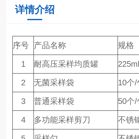
详情介绍
序号
产品名称
规格
1
耐高压采样均质罐
225m
2
无菌采样袋
10个
3
普通采样袋
50个
4
多功能采样剪刀
不锈
5
采样勺
不锈